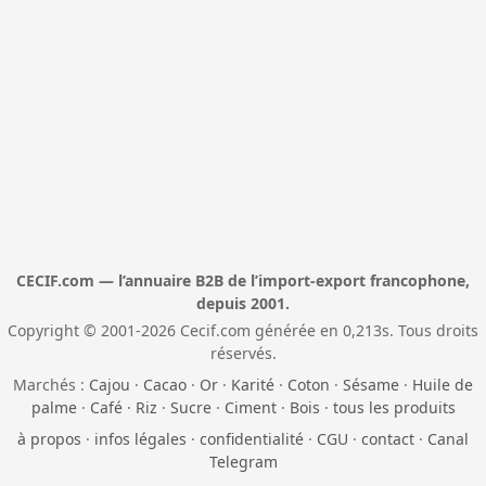
CECIF.com — l’annuaire B2B de l’import-export francophone,
depuis 2001.
Copyright © 2001-2026 Cecif.com générée en 0,213s. Tous droits
réservés.
Marchés :
Cajou
·
Cacao
·
Or
·
Karité
·
Coton
·
Sésame
·
Huile de
palme
·
Café
·
Riz
·
Sucre
·
Ciment
·
Bois
·
tous les produits
à propos
·
infos légales
·
confidentialité
·
CGU
·
contact
·
Canal
Telegram