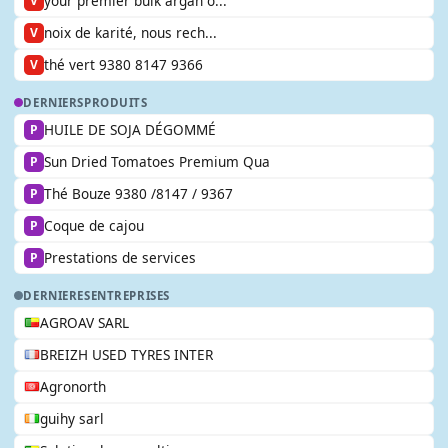
your premier bulk argan o...
V
noix de karité, nous rech...
V
thé vert 9380 8147 9366
V
DERNIERS
PRODUITS
HUILE DE SOJA DÉGOMMÉ
P
Sun Dried Tomatoes Premium Qua
P
Thé Bouze 9380 /8147 / 9367
P
Coque de cajou
P
Prestations de services
P
DERNIERES
ENTREPRISES
AGROAV SARL
BREIZH USED TYRES INTER
Agronorth
guihy sarl