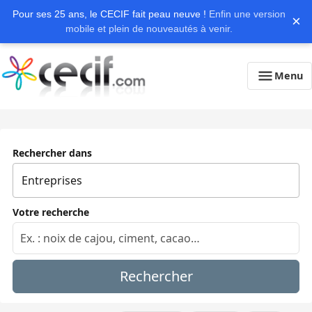
Pour ses 25 ans, le CECIF fait peau neuve !
Enfin une version
×
mobile et plein de nouveautés à venir.
Menu
Rechercher dans
Votre recherche
Rechercher