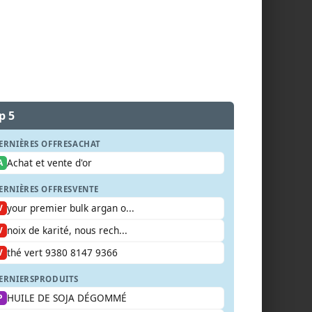
p 5
ERNIÈRES OFFRES
ACHAT
Achat et vente d'or
A
ERNIÈRES OFFRES
VENTE
your premier bulk argan o...
V
noix de karité, nous rech...
V
thé vert 9380 8147 9366
V
ERNIERS
PRODUITS
HUILE DE SOJA DÉGOMMÉ
P