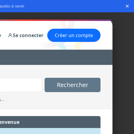
×
autés à venir.
Se connecter
Créer un compte
e
Rechercher
s…
envenue