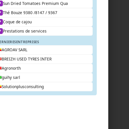
Sun Dried Tomatoes Premium Qua
P
Thé Bouze 9380 /8147 / 9367
P
Coque de cajou
P
Prestations de services
P
ERNIERES
ENTREPRISES
AGROAV SARL
BREIZH USED TYRES INTER
Agronorth
guihy sarl
Solutionplusconsulting