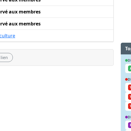
ervé aux membres
ervé aux membres
culture
To
 lien
D
D
D