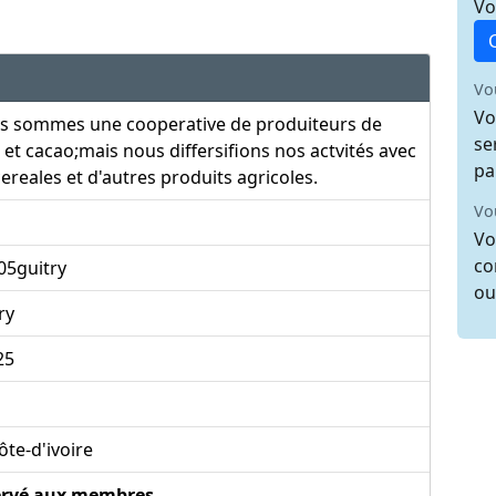
Vo
Vo
Vo
s sommes une cooperative de produiteurs de
se
 et cacao;mais nous differsifions nos actvités avec
pa
cereales et d'autres produits agricoles.
Vo
Vo
co
05guitry
ou
ry
25
te-d'ivoire
ervé aux membres