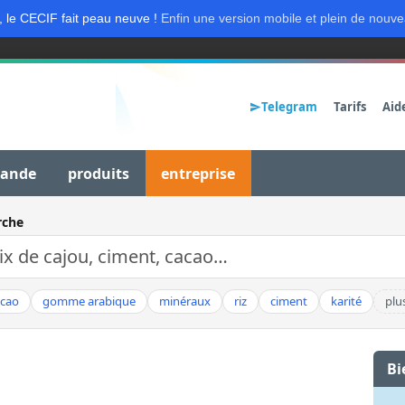
, le CECIF fait peau neuve !
Enfin une version mobile et plein de nouve
Telegram
Tarifs
Aid
mande
produits
entreprise
rche
acao
gomme arabique
minéraux
riz
ciment
karité
plu
Bi