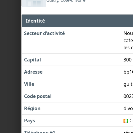
Guitry, Côte-d'ivoire
Identité
Secteur d'activité
Nou
cafe
les 
Capital
300
Adresse
bp1
Ville
guit
Code postal
002
Région
divo
Pays
Cô
Téléphone #1
rés