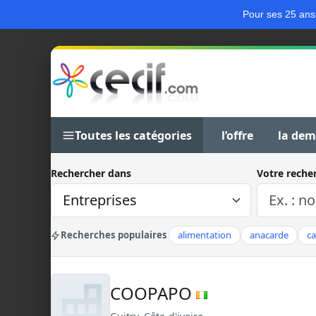
Pour ses 25 ans
Toutes les catégories
l’offre
la de
Rechercher dans
Votre reche
Recherches populaires
alimentation
anacarde
c
COOPAPO