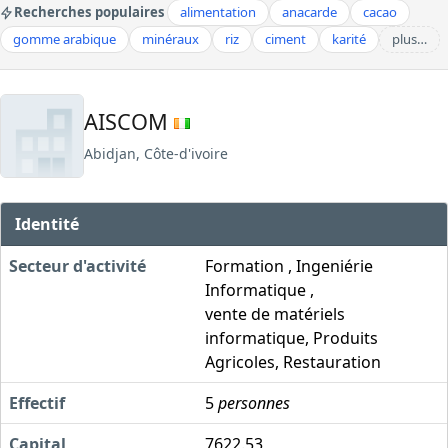
Recherches populaires
alimentation
anacarde
cacao
gomme arabique
minéraux
riz
ciment
karité
plus…
AISCOM
Abidjan, Côte-d'ivoire
Identité
Secteur d'activité
Formation , Ingeniérie
Informatique ,
vente de matériels
informatique, Produits
Agricoles, Restauration
Effectif
5
personnes
Capital
7622.53