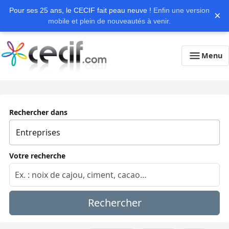
Pour ses 25 ans, le CECIF fait peau neuve !
Enfin une version
×
mobile et plein de nouveautés à venir.
Menu
Rechercher dans
Votre recherche
Rechercher