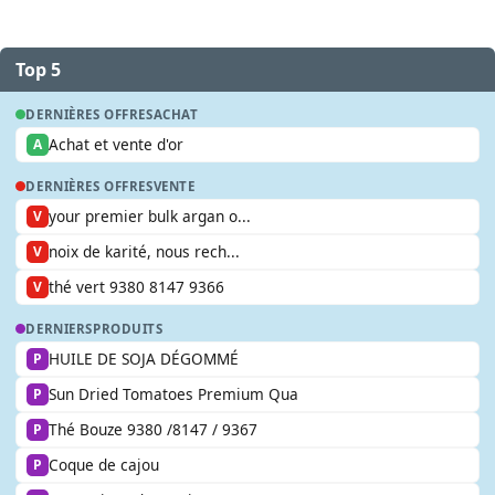
Top 5
DERNIÈRES OFFRES
ACHAT
Achat et vente d'or
A
DERNIÈRES OFFRES
VENTE
your premier bulk argan o...
V
noix de karité, nous rech...
V
thé vert 9380 8147 9366
V
DERNIERS
PRODUITS
HUILE DE SOJA DÉGOMMÉ
P
Sun Dried Tomatoes Premium Qua
P
Thé Bouze 9380 /8147 / 9367
P
Coque de cajou
P