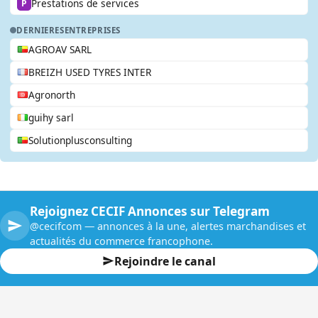
Prestations de services
P
DERNIERES
ENTREPRISES
AGROAV SARL
BREIZH USED TYRES INTER
Agronorth
guihy sarl
Solutionplusconsulting
Rejoignez CECIF Annonces sur Telegram
@cecifcom — annonces à la une, alertes marchandises et
actualités du commerce francophone.
Rejoindre le canal