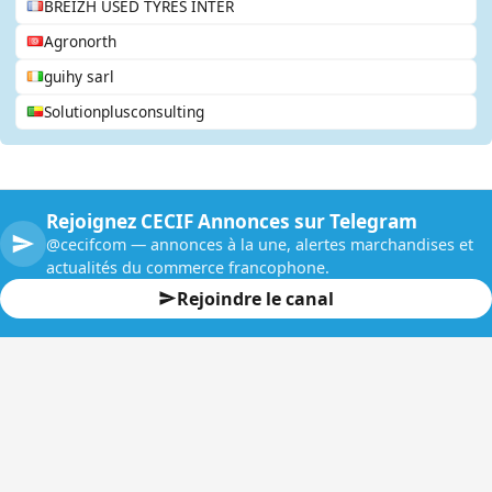
BREIZH USED TYRES INTER
Agronorth
guihy sarl
Solutionplusconsulting
Rejoignez CECIF Annonces sur Telegram
@cecifcom — annonces à la une, alertes marchandises et
actualités du commerce francophone.
Rejoindre le canal