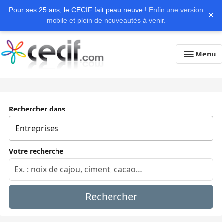
Pour ses 25 ans, le CECIF fait peau neuve !
Enfin une version
×
mobile et plein de nouveautés à venir.
Menu
Rechercher dans
Votre recherche
Rechercher