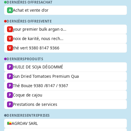
DERNIÈRES OFFRES
ACHAT
Achat et vente d'or
A
DERNIÈRES OFFRES
VENTE
your premier bulk argan o...
V
noix de karité, nous rech...
V
thé vert 9380 8147 9366
V
DERNIERS
PRODUITS
HUILE DE SOJA DÉGOMMÉ
P
Sun Dried Tomatoes Premium Qua
P
Thé Bouze 9380 /8147 / 9367
P
Coque de cajou
P
Prestations de services
P
DERNIERES
ENTREPRISES
AGROAV SARL