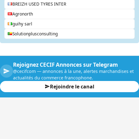
BREIZH USED TYRES INTER
Agronorth
guihy sarl
Solutionplusconsulting
Rejoignez CECIF Annonces sur Telegram
@cecifcom — annonces à la une, alertes marchandises et
actualités du commerce francophone.
Rejoindre le canal