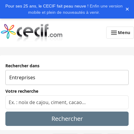
Pour ses 25 ans, le CECIF fait peau neuve !
Enfin une version
×
mobile et plein de nouveautés à venir.
Menu
Rechercher dans
Votre recherche
Rechercher