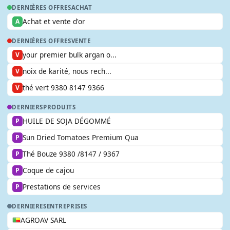
DERNIÈRES OFFRES
ACHAT
Achat et vente d'or
A
DERNIÈRES OFFRES
VENTE
your premier bulk argan o...
V
noix de karité, nous rech...
V
thé vert 9380 8147 9366
V
DERNIERS
PRODUITS
HUILE DE SOJA DÉGOMMÉ
P
Sun Dried Tomatoes Premium Qua
P
Thé Bouze 9380 /8147 / 9367
P
Coque de cajou
P
Prestations de services
P
DERNIERES
ENTREPRISES
AGROAV SARL