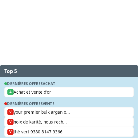
Top 5
DERNIÈRES OFFRES
ACHAT
Achat et vente d'or
A
DERNIÈRES OFFRES
VENTE
your premier bulk argan o...
V
noix de karité, nous rech...
V
thé vert 9380 8147 9366
V