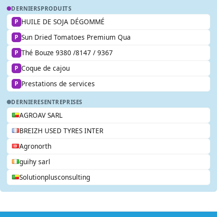
DERNIERS
PRODUITS
HUILE DE SOJA DÉGOMMÉ
P
Sun Dried Tomatoes Premium Qua
P
Thé Bouze 9380 /8147 / 9367
P
Coque de cajou
P
Prestations de services
P
DERNIERES
ENTREPRISES
AGROAV SARL
BREIZH USED TYRES INTER
Agronorth
guihy sarl
Solutionplusconsulting