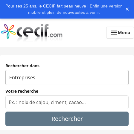
Pour ses 25 ans, le CECIF fait peau neuve !
Enfin une version
×
mobile et plein de nouveautés à venir.
Menu
Rechercher dans
Votre recherche
Rechercher