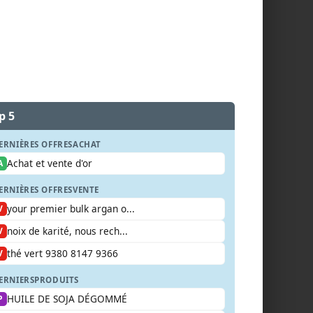
p 5
ERNIÈRES OFFRES
ACHAT
Achat et vente d'or
A
ERNIÈRES OFFRES
VENTE
your premier bulk argan o...
V
noix de karité, nous rech...
V
thé vert 9380 8147 9366
V
ERNIERS
PRODUITS
HUILE DE SOJA DÉGOMMÉ
P