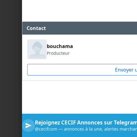
Contact
bouchama
Producteur
Envoyer 
Rejoignez CECIF Annonces sur Telegra
@cecifcom — annonces à la une, alertes marchan