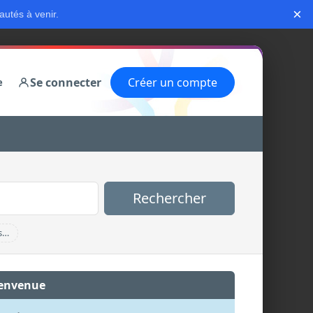
×
autés à venir.
Se connecter
Créer un compte
e
Rechercher
s…
envenue