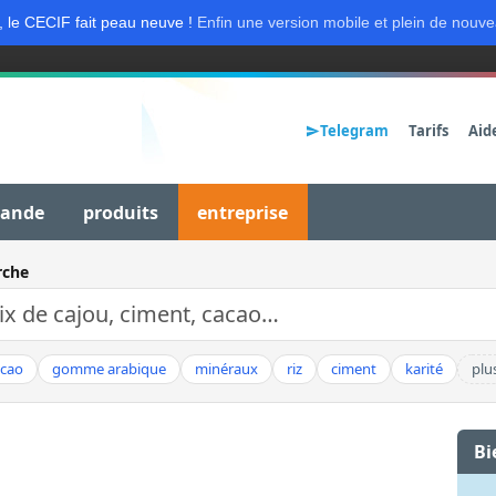
, le CECIF fait peau neuve !
Enfin une version mobile et plein de nouve
Telegram
Tarifs
Aid
mande
produits
entreprise
rche
acao
gomme arabique
minéraux
riz
ciment
karité
plu
Bi