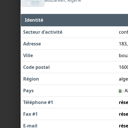
Bouzareah, Algérie
Identité
Secteur d'activité
conf
Adresse
183
Ville
bou
Code postal
160
Région
alge
Pays
A
Téléphone #1
rés
Fax #1
rés
E-mail
rés