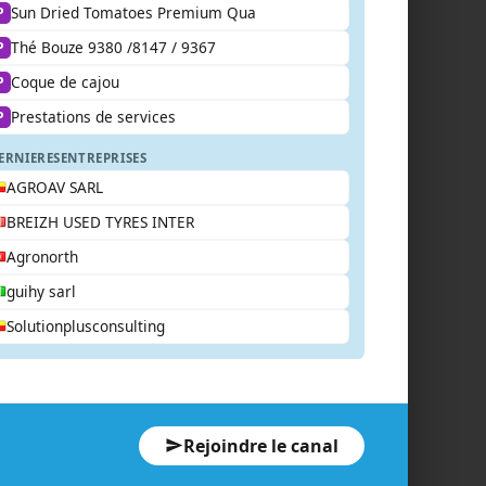
Sun Dried Tomatoes Premium Qua
P
Thé Bouze 9380 /8147 / 9367
P
Coque de cajou
P
Prestations de services
P
ERNIERES
ENTREPRISES
AGROAV SARL
BREIZH USED TYRES INTER
Agronorth
guihy sarl
Solutionplusconsulting
Rejoindre le canal