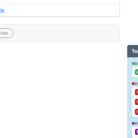
ile
 lien
To
D
D
D