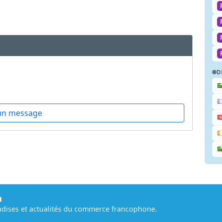
D
un message
m
dises et actualités du commerce francophone.