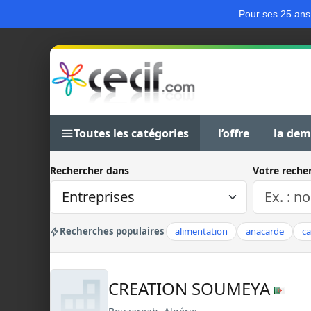
Pour ses 25 ans
Toutes les catégories
l’offre
la de
Rechercher dans
Votre reche
Recherches populaires
alimentation
anacarde
c
CREATION SOUMEYA