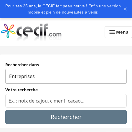
Pour ses 25 ans, le CECIF fait peau neuve !
Enfin une version
×
mobile et plein de nouveautés à venir.
Menu
Rechercher dans
Votre recherche
Rechercher