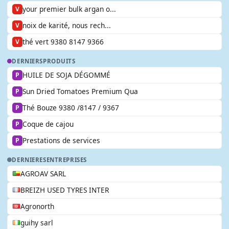
your premier bulk argan o...
V
noix de karité, nous rech...
V
thé vert 9380 8147 9366
V
DERNIERS
PRODUITS
HUILE DE SOJA DÉGOMMÉ
P
Sun Dried Tomatoes Premium Qua
P
Thé Bouze 9380 /8147 / 9367
P
Coque de cajou
P
Prestations de services
P
DERNIERES
ENTREPRISES
AGROAV SARL
BREIZH USED TYRES INTER
Agronorth
guihy sarl