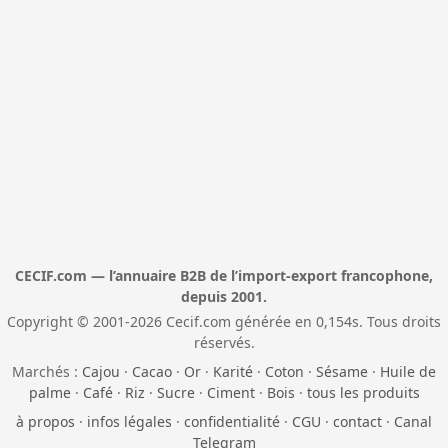
CECIF.com — l’annuaire B2B de l’import-export francophone,
depuis 2001.
Copyright © 2001-2026 Cecif.com générée en 0,154s. Tous droits
réservés.
Marchés :
Cajou
·
Cacao
·
Or
·
Karité
·
Coton
·
Sésame
·
Huile de
palme
·
Café
·
Riz
·
Sucre
·
Ciment
·
Bois
·
tous les produits
à propos
·
infos légales
·
confidentialité
·
CGU
·
contact
·
Canal
Telegram