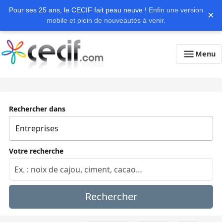
Pour ses 25 ans, le CECIF fait peau neuve !
Enfin une version
×
mobile et plein de nouveautés à venir.
Menu
Rechercher dans
Votre recherche
Rechercher