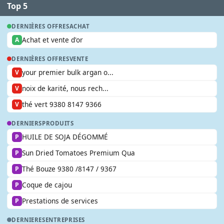
Top 5
DERNIÈRES OFFRES
ACHAT
Achat et vente d'or
A
DERNIÈRES OFFRES
VENTE
your premier bulk argan o...
V
noix de karité, nous rech...
V
thé vert 9380 8147 9366
V
DERNIERS
PRODUITS
HUILE DE SOJA DÉGOMMÉ
P
Sun Dried Tomatoes Premium Qua
P
Thé Bouze 9380 /8147 / 9367
P
Coque de cajou
P
Prestations de services
P
DERNIERES
ENTREPRISES