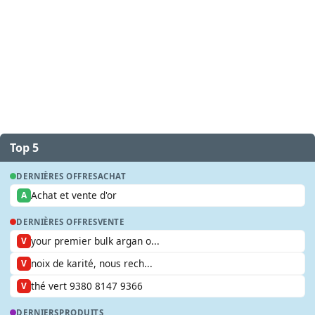
Top 5
DERNIÈRES OFFRES
ACHAT
Achat et vente d'or
A
DERNIÈRES OFFRES
VENTE
your premier bulk argan o...
V
noix de karité, nous rech...
V
thé vert 9380 8147 9366
V
DERNIERS
PRODUITS