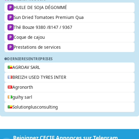
HUILE DE SOJA DÉGOMMÉ
P
Sun Dried Tomatoes Premium Qua
P
Thé Bouze 9380 /8147 / 9367
P
Coque de cajou
P
Prestations de services
P
DERNIERES
ENTREPRISES
AGROAV SARL
BREIZH USED TYRES INTER
Agronorth
guihy sarl
Solutionplusconsulting
Rejoignez CECIF Annonces sur Telegram