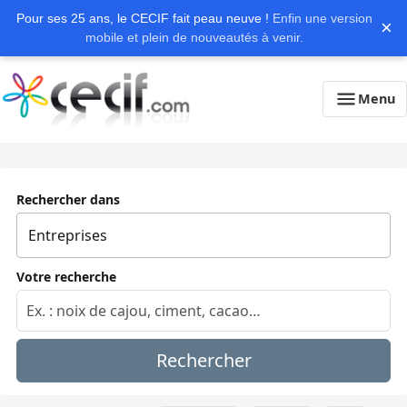
Pour ses 25 ans, le CECIF fait peau neuve !
Enfin une version
×
mobile et plein de nouveautés à venir.
Menu
Rechercher dans
Votre recherche
Rechercher