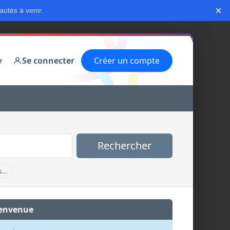
×
autés à venir.
Se connecter
Créer un compte
e
Rechercher
s…
envenue