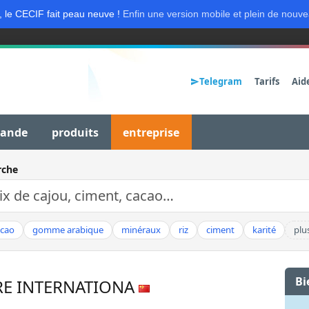
, le CECIF fait peau neuve !
Enfin une version mobile et plein de nouve
Telegram
Tarifs
Aid
mande
produits
entreprise
rche
acao
gomme arabique
minéraux
riz
ciment
karité
plu
Bi
RE INTERNATIONA