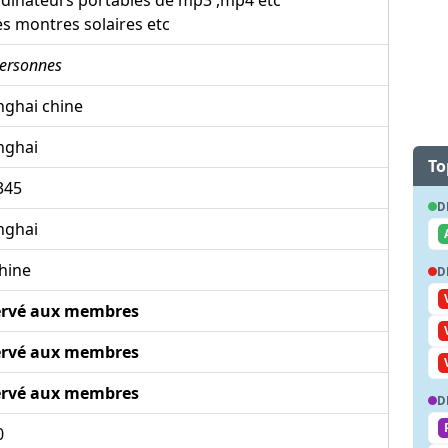
es montres solaires etc
ersonnes
nghai chine
nghai
To
345
D
nghai
hine
D
ervé aux membres
ervé aux membres
ervé aux membres
D
0