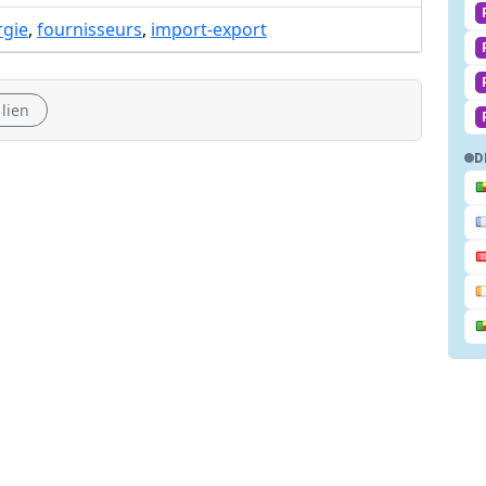
rgie
,
fournisseurs
,
import-export
 lien
D