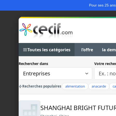
Pour ses 25 ans
Toutes les catégories
l’offre
la de
Rechercher dans
Votre reche
Recherches populaires
alimentation
anacarde
c
SHANGHAI BRIGHT FUTU