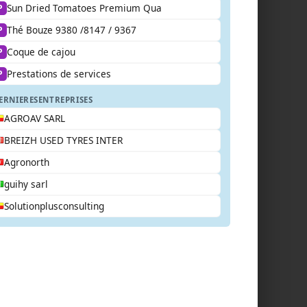
Sun Dried Tomatoes Premium Qua
P
Thé Bouze 9380 /8147 / 9367
P
Coque de cajou
P
Prestations de services
P
ERNIERES
ENTREPRISES
AGROAV SARL
BREIZH USED TYRES INTER
Agronorth
guihy sarl
Solutionplusconsulting