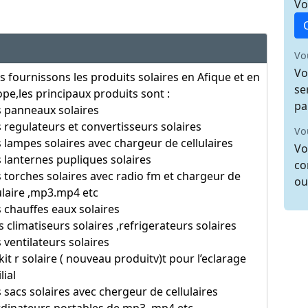
Vo
Vo
Vo
 fournissons les produits solaires en Afique et en
se
pe,les principaux produits sont :
pa
s panneaux solaires
s regulateurs et convertisseurs solaires
Vo
s lampes solaires avec chargeur de cellulaires
Vo
s lanternes pupliques solaires
co
s torches solaires avec radio fm et chargeur de
ou
ulaire ,mp3.mp4 etc
s chauffes eaux solaires
es climatiseurs solaires ,refrigerateurs solaires
s ventilateurs solaires
 kit r solaire ( nouveau produitv)t pour l’eclarage
lial
s sacs solaires avec chergeur de cellulaires
rdinateurs portables de mp3 ,mp4 etc