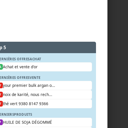
p 5
ERNIÈRES OFFRES
ACHAT
Achat et vente d'or
A
ERNIÈRES OFFRES
VENTE
your premier bulk argan o...
V
noix de karité, nous rech...
V
thé vert 9380 8147 9366
V
ERNIERS
PRODUITS
HUILE DE SOJA DÉGOMMÉ
P