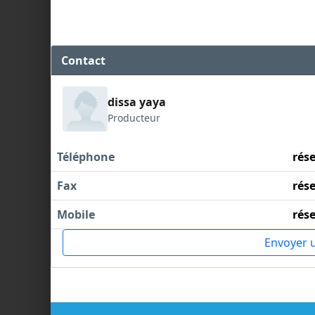
Contact
dissa yaya
Producteur
Téléphone
rés
Fax
rés
Mobile
rés
Envoyer 