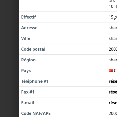
10 l
Effectif
15
p
Adresse
sha
Ville
sha
Code postal
200
Région
sha
Pays
C
Téléphone #1
rés
Fax #1
rés
E-mail
rés
Code NAF/APE
200