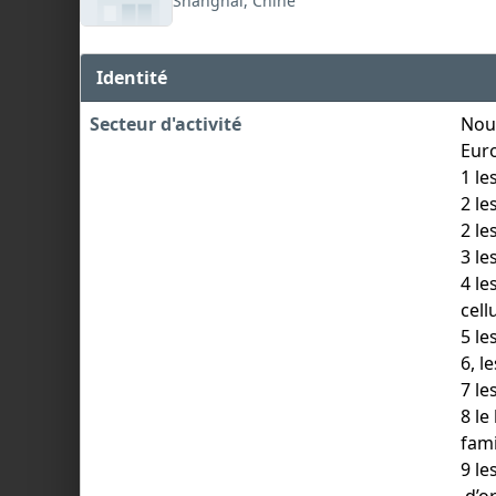
Shanghai, Chine
Identité
Secteur d'activité
Nous
Euro
1 le
2 le
2 le
3 le
4 le
cell
5 le
6, l
7 le
8 le
fami
9 le
,d’o