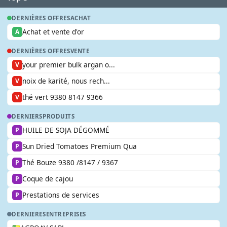
DERNIÈRES OFFRES
ACHAT
Achat et vente d'or
A
DERNIÈRES OFFRES
VENTE
your premier bulk argan o...
V
noix de karité, nous rech...
V
thé vert 9380 8147 9366
V
DERNIERS
PRODUITS
HUILE DE SOJA DÉGOMMÉ
P
Sun Dried Tomatoes Premium Qua
P
Thé Bouze 9380 /8147 / 9367
P
Coque de cajou
P
Prestations de services
P
DERNIERES
ENTREPRISES