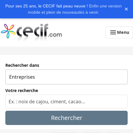
Pour ses 25 ans, le CECIF fait peau neuve !
Enfin une version
×
mobile et plein de nouveautés à venir.
Menu
Rechercher dans
Votre recherche
Rechercher