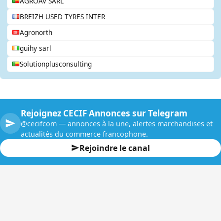
AGROAV SARL
BREIZH USED TYRES INTER
Agronorth
guihy sarl
Solutionplusconsulting
Rejoignez CECIF Annonces sur Telegram
@cecifcom — annonces à la une, alertes marchandises et
actualités du commerce francophone.
Rejoindre le canal