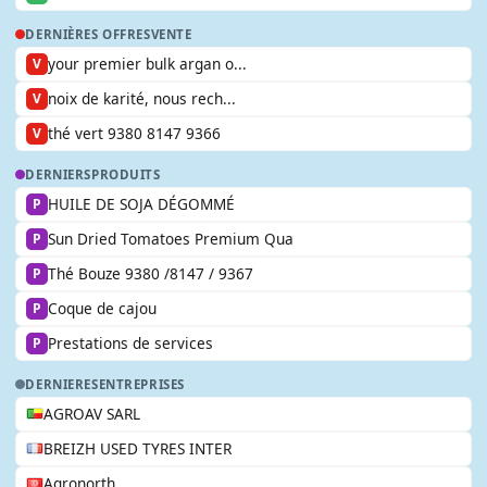
DERNIÈRES OFFRES
VENTE
your premier bulk argan o...
V
noix de karité, nous rech...
V
thé vert 9380 8147 9366
V
DERNIERS
PRODUITS
HUILE DE SOJA DÉGOMMÉ
P
Sun Dried Tomatoes Premium Qua
P
Thé Bouze 9380 /8147 / 9367
P
Coque de cajou
P
Prestations de services
P
DERNIERES
ENTREPRISES
AGROAV SARL
BREIZH USED TYRES INTER
Agronorth