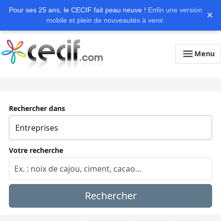
Pour ses 25 ans, le CECIF fait peau neuve !
Enfin une version
×
mobile et plein de nouveautés à venir.
Menu
Rechercher dans
Votre recherche
Rechercher