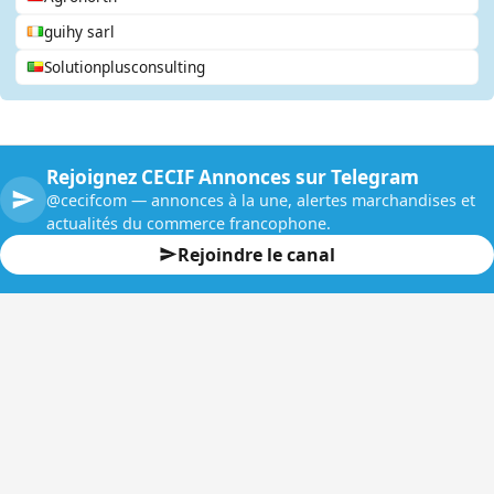
guihy sarl
Solutionplusconsulting
Rejoignez CECIF Annonces sur Telegram
@cecifcom — annonces à la une, alertes marchandises et
actualités du commerce francophone.
Rejoindre le canal