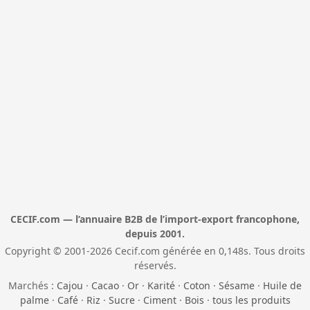
CECIF.com — l’annuaire B2B de l’import-export francophone,
depuis 2001.
Copyright © 2001-2026 Cecif.com générée en 0,148s. Tous droits
réservés.
Marchés :
Cajou
·
Cacao
·
Or
·
Karité
·
Coton
·
Sésame
·
Huile de
palme
·
Café
·
Riz
·
Sucre
·
Ciment
·
Bois
·
tous les produits