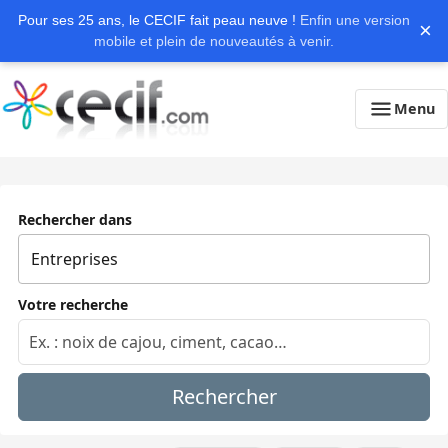
Pour ses 25 ans, le CECIF fait peau neuve !
Enfin une version
×
mobile et plein de nouveautés à venir.
Menu
Rechercher dans
Votre recherche
Rechercher