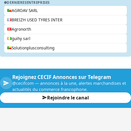
DERNIERES
ENTREPRISES
AGROAV SARL
BREIZH USED TYRES INTER
Agronorth
guihy sarl
Solutionplusconsulting
Rejoignez CECIF Annonces sur Telegram
@cecifcom — annonces à la une, alertes marchandises et
actualités du commerce francophone.
Rejoindre le canal