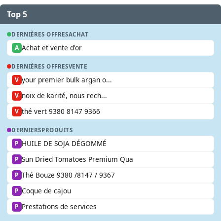
Top 5
DERNIÈRES OFFRES
ACHAT
Achat et vente d'or
A
DERNIÈRES OFFRES
VENTE
your premier bulk argan o...
V
noix de karité, nous rech...
V
thé vert 9380 8147 9366
V
DERNIERS
PRODUITS
HUILE DE SOJA DÉGOMMÉ
P
Sun Dried Tomatoes Premium Qua
P
Thé Bouze 9380 /8147 / 9367
P
Coque de cajou
P
Prestations de services
P