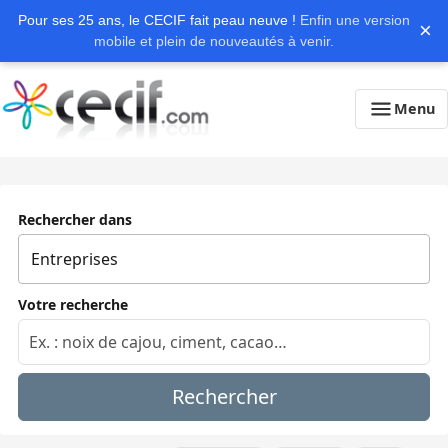
Pour ses 25 ans, le CECIF fait peau neuve !
Enfin une version
×
mobile et plein de nouveautés à venir.
Menu
Rechercher dans
Votre recherche
Rechercher