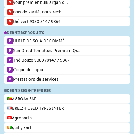
your premier bulk argan o...
V
noix de karité, nous rech...
V
thé vert 9380 8147 9366
V
DERNIERS
PRODUITS
HUILE DE SOJA DÉGOMMÉ
P
Sun Dried Tomatoes Premium Qua
P
Thé Bouze 9380 /8147 / 9367
P
Coque de cajou
P
Prestations de services
P
DERNIERES
ENTREPRISES
AGROAV SARL
BREIZH USED TYRES INTER
Agronorth
guihy sarl