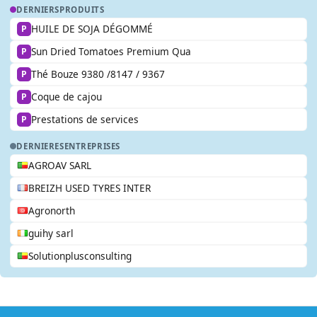
DERNIERS
PRODUITS
HUILE DE SOJA DÉGOMMÉ
P
Sun Dried Tomatoes Premium Qua
P
Thé Bouze 9380 /8147 / 9367
P
Coque de cajou
P
Prestations de services
P
DERNIERES
ENTREPRISES
AGROAV SARL
BREIZH USED TYRES INTER
Agronorth
guihy sarl
Solutionplusconsulting