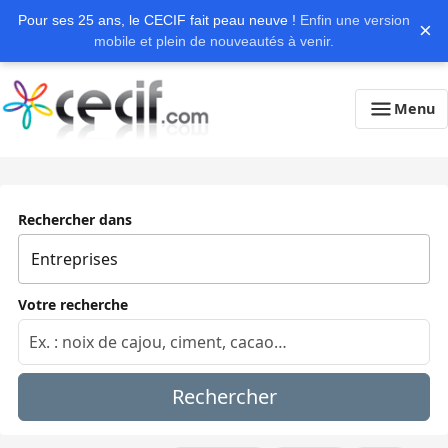
Pour ses 25 ans, le CECIF fait peau neuve !
Enfin une version
×
mobile et plein de nouveautés à venir.
Menu
Rechercher dans
Votre recherche
Rechercher