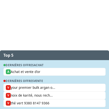
Top 5
DERNIÈRES OFFRES
ACHAT
Achat et vente d'or
A
DERNIÈRES OFFRES
VENTE
your premier bulk argan o...
V
noix de karité, nous rech...
V
thé vert 9380 8147 9366
V