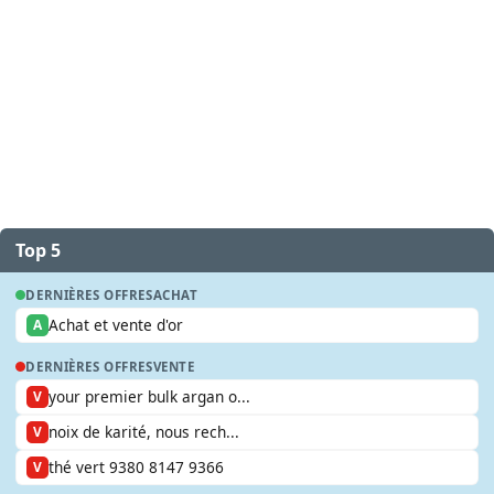
Top 5
DERNIÈRES OFFRES
ACHAT
Achat et vente d'or
A
DERNIÈRES OFFRES
VENTE
your premier bulk argan o...
V
noix de karité, nous rech...
V
thé vert 9380 8147 9366
V