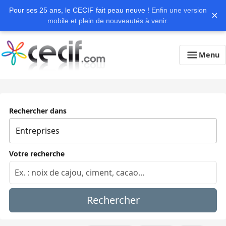
Pour ses 25 ans, le CECIF fait peau neuve !
Enfin une version
×
mobile et plein de nouveautés à venir.
Menu
Rechercher dans
Votre recherche
Rechercher