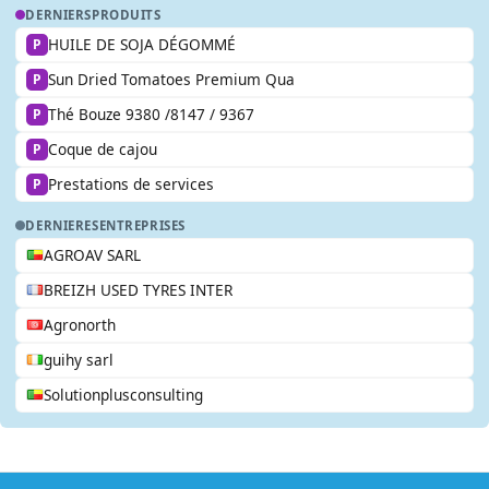
DERNIERS
PRODUITS
HUILE DE SOJA DÉGOMMÉ
P
Sun Dried Tomatoes Premium Qua
P
Thé Bouze 9380 /8147 / 9367
P
Coque de cajou
P
Prestations de services
P
DERNIERES
ENTREPRISES
AGROAV SARL
BREIZH USED TYRES INTER
Agronorth
guihy sarl
Solutionplusconsulting