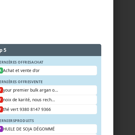
p 5
ERNIÈRES OFFRES
ACHAT
Achat et vente d'or
A
ERNIÈRES OFFRES
VENTE
your premier bulk argan o...
V
noix de karité, nous rech...
V
thé vert 9380 8147 9366
V
ERNIERS
PRODUITS
HUILE DE SOJA DÉGOMMÉ
P