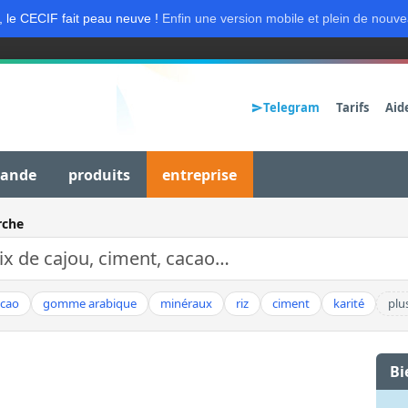
, le CECIF fait peau neuve !
Enfin une version mobile et plein de nouve
Telegram
Tarifs
Aid
mande
produits
entreprise
rche
acao
gomme arabique
minéraux
riz
ciment
karité
plu
Bi