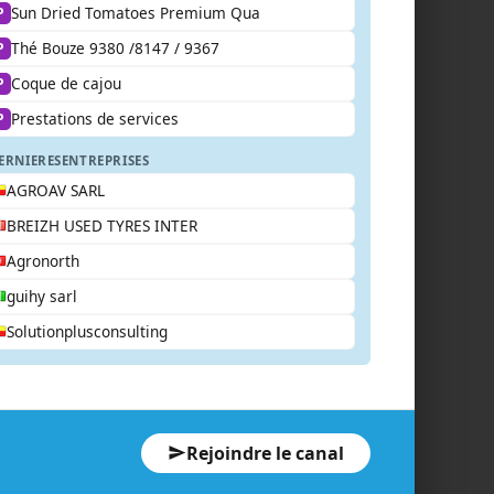
Sun Dried Tomatoes Premium Qua
P
Thé Bouze 9380 /8147 / 9367
P
Coque de cajou
P
Prestations de services
P
ERNIERES
ENTREPRISES
AGROAV SARL
BREIZH USED TYRES INTER
Agronorth
guihy sarl
Solutionplusconsulting
Rejoindre le canal