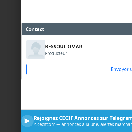
Contact
BESSOUL OMAR
Producteur
Envoyer 
Rejoignez CECIF Annonces sur Telegra
@cecifcom — annonces à la une, alertes marchan