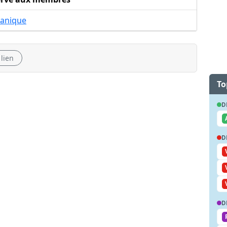
anique
 lien
To
D
D
D