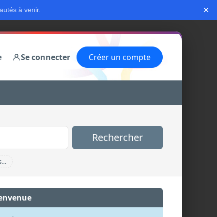
×
autés à venir.
Se connecter
Créer un compte
e
Rechercher
s…
envenue