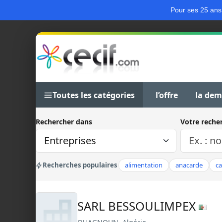
Pour ses 25 ans
Toutes les catégories
l’offre
la de
Rechercher dans
Votre reche
Recherches populaires
alimentation
anacarde
c
SARL BESSOULIMPEX