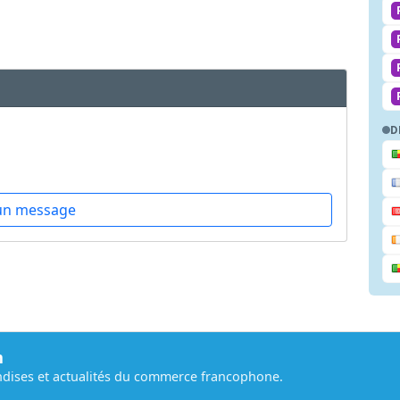
D
un message
m
dises et actualités du commerce francophone.