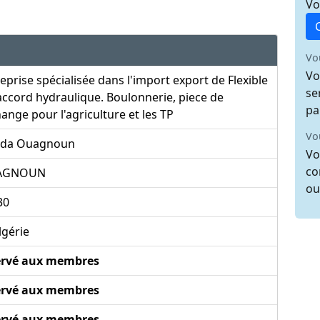
Vo
Vo
Vo
eprise spécialisée dans l'import export de Flexible
se
accord hydraulique. Boulonnerie, piece de
pa
ange pour l'agriculture et les TP
Vo
da Ouagnoun
Vo
co
AGNOUN
ou
30
lgérie
ervé aux membres
ervé aux membres
ervé aux membres