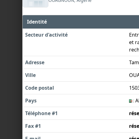
OUAGNOUN, Algérie
Identité
Secteur d'activité
Entr
et r
rech
Adresse
Tam
Ville
OU
Code postal
150
Pays
A
Téléphone #1
rés
Fax #1
rés
E-mail
rés