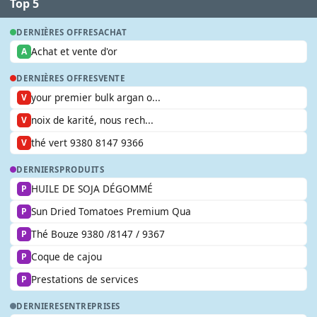
Top 5
DERNIÈRES OFFRES
ACHAT
Achat et vente d'or
A
DERNIÈRES OFFRES
VENTE
your premier bulk argan o...
V
noix de karité, nous rech...
V
thé vert 9380 8147 9366
V
DERNIERS
PRODUITS
HUILE DE SOJA DÉGOMMÉ
P
Sun Dried Tomatoes Premium Qua
P
Thé Bouze 9380 /8147 / 9367
P
Coque de cajou
P
Prestations de services
P
DERNIERES
ENTREPRISES