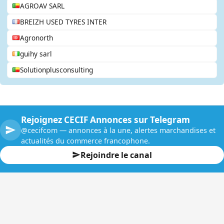
AGROAV SARL
BREIZH USED TYRES INTER
Agronorth
guihy sarl
Solutionplusconsulting
Rejoignez CECIF Annonces sur Telegram
@cecifcom — annonces à la une, alertes marchandises et
actualités du commerce francophone.
Rejoindre le canal