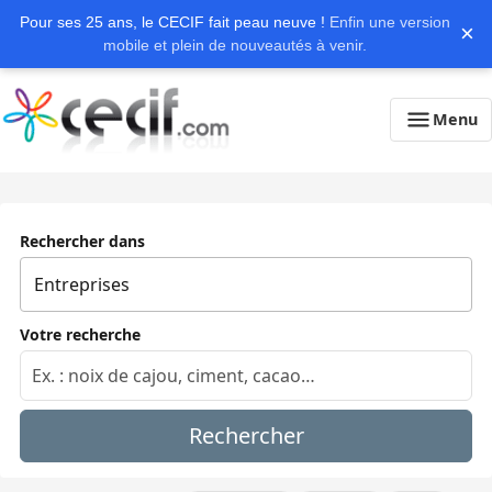
Pour ses 25 ans, le CECIF fait peau neuve !
Enfin une version
×
mobile et plein de nouveautés à venir.
Menu
Rechercher dans
Votre recherche
Rechercher