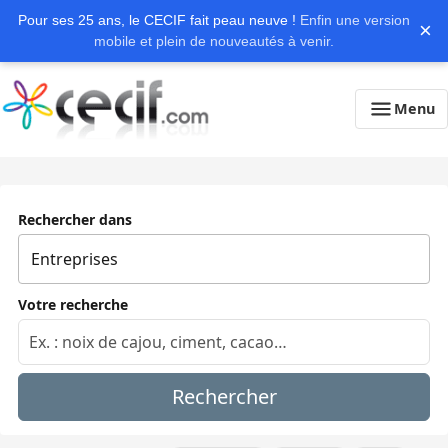
Pour ses 25 ans, le CECIF fait peau neuve !
Enfin une version
×
mobile et plein de nouveautés à venir.
Menu
Rechercher dans
Votre recherche
Rechercher