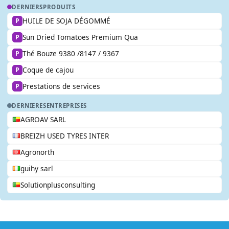
DERNIERS
PRODUITS
HUILE DE SOJA DÉGOMMÉ
P
Sun Dried Tomatoes Premium Qua
P
Thé Bouze 9380 /8147 / 9367
P
Coque de cajou
P
Prestations de services
P
DERNIERES
ENTREPRISES
AGROAV SARL
BREIZH USED TYRES INTER
Agronorth
guihy sarl
Solutionplusconsulting