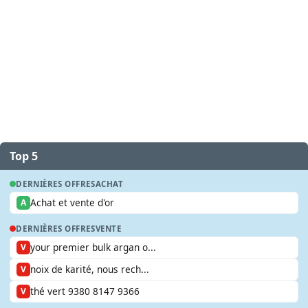
Top 5
DERNIÈRES OFFRES
ACHAT
Achat et vente d'or
A
DERNIÈRES OFFRES
VENTE
your premier bulk argan o...
V
noix de karité, nous rech...
V
thé vert 9380 8147 9366
V