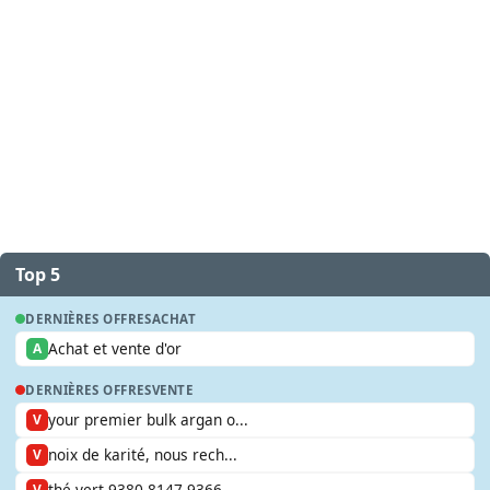
Top 5
DERNIÈRES OFFRES
ACHAT
Achat et vente d'or
A
DERNIÈRES OFFRES
VENTE
your premier bulk argan o...
V
noix de karité, nous rech...
V
thé vert 9380 8147 9366
V