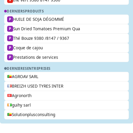
DERNIERS
PRODUITS
HUILE DE SOJA DÉGOMMÉ
P
Sun Dried Tomatoes Premium Qua
P
Thé Bouze 9380 /8147 / 9367
P
Coque de cajou
P
Prestations de services
P
DERNIERES
ENTREPRISES
AGROAV SARL
BREIZH USED TYRES INTER
Agronorth
guihy sarl
Solutionplusconsulting