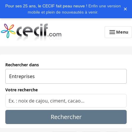
Pour ses 25 ans, le CECIF fait peau neuve !
Enfin une version
×
mobile et plein de nouveautés à venir.
Menu
Rechercher dans
Votre recherche
Rechercher