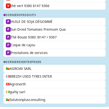
thé vert 9380 8147 9366
V
DERNIERS
PRODUITS
HUILE DE SOJA DÉGOMMÉ
P
Sun Dried Tomatoes Premium Qua
P
Thé Bouze 9380 /8147 / 9367
P
Coque de cajou
P
Prestations de services
P
DERNIERES
ENTREPRISES
AGROAV SARL
BREIZH USED TYRES INTER
Agronorth
guihy sarl
Solutionplusconsulting