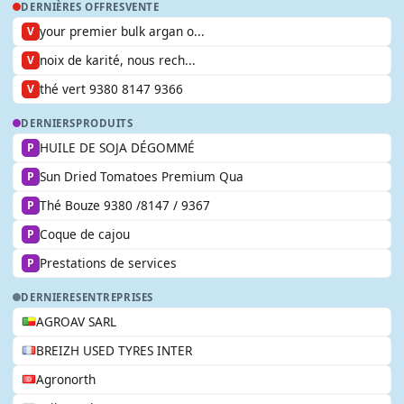
DERNIÈRES OFFRES
VENTE
your premier bulk argan o...
V
noix de karité, nous rech...
V
thé vert 9380 8147 9366
V
DERNIERS
PRODUITS
HUILE DE SOJA DÉGOMMÉ
P
Sun Dried Tomatoes Premium Qua
P
Thé Bouze 9380 /8147 / 9367
P
Coque de cajou
P
Prestations de services
P
DERNIERES
ENTREPRISES
AGROAV SARL
BREIZH USED TYRES INTER
Agronorth