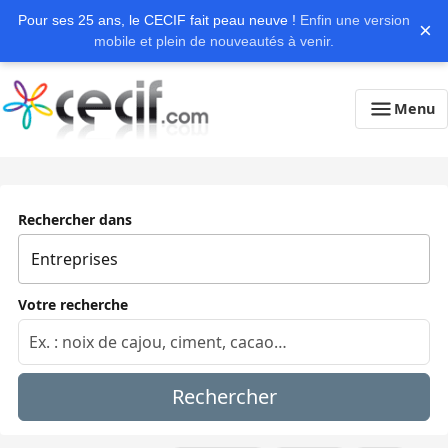
Pour ses 25 ans, le CECIF fait peau neuve !
Enfin une version
×
mobile et plein de nouveautés à venir.
Menu
Rechercher dans
Votre recherche
Rechercher