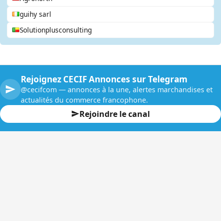
guihy sarl
Solutionplusconsulting
Rejoignez CECIF Annonces sur Telegram
@cecifcom — annonces à la une, alertes marchandises et
actualités du commerce francophone.
Rejoindre le canal