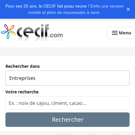
Pour ses 25 ans, le CECIF fait peau neuve !
Enfin une version
×
mobile et plein de nouveautés à venir.
Menu
Rechercher dans
Votre recherche
Rechercher