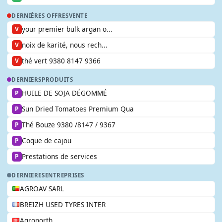
DERNIÈRES OFFRES
VENTE
your premier bulk argan o...
V
noix de karité, nous rech...
V
thé vert 9380 8147 9366
V
DERNIERS
PRODUITS
HUILE DE SOJA DÉGOMMÉ
P
Sun Dried Tomatoes Premium Qua
P
Thé Bouze 9380 /8147 / 9367
P
Coque de cajou
P
Prestations de services
P
DERNIERES
ENTREPRISES
AGROAV SARL
BREIZH USED TYRES INTER
Agronorth