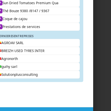
Sun Dried Tomatoes Premium Qua
P
Thé Bouze 9380 /8147 / 9367
P
Coque de cajou
P
Prestations de services
P
ERNIERES
ENTREPRISES
AGROAV SARL
BREIZH USED TYRES INTER
Agronorth
guihy sarl
Solutionplusconsulting