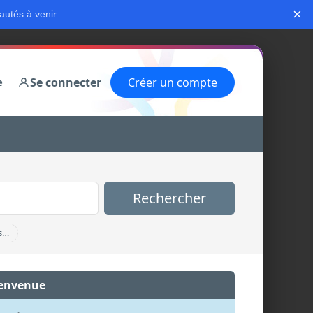
×
autés à venir.
Se connecter
Créer un compte
e
Rechercher
s…
envenue