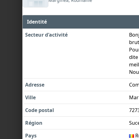
Marginea, Roumanie
Identité
Secteur d'activité
Bonj
brut
Pour
dite
meil
Nou
Adresse
Com.
Ville
Mar
Code postal
727
Région
Suc
Pays
R