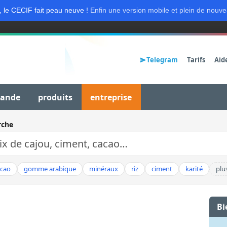
, le CECIF fait peau neuve !
Enfin une version mobile et plein de nouve
Telegram
Tarifs
Aid
mande
produits
entreprise
rche
acao
gomme arabique
minéraux
riz
ciment
karité
plu
Bi