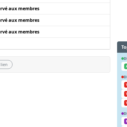
ervé aux membres
ervé aux membres
ervé aux membres
To
D
 lien
D
D