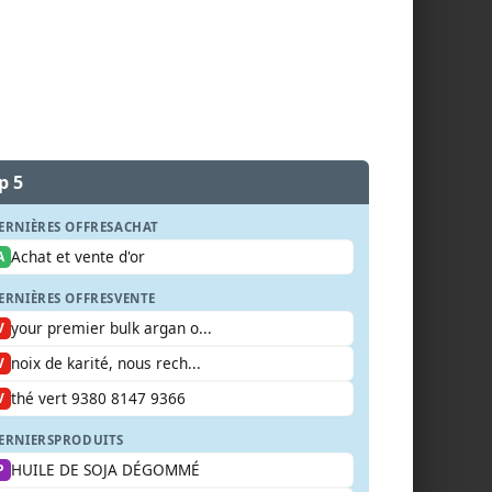
p 5
ERNIÈRES OFFRES
ACHAT
Achat et vente d'or
A
ERNIÈRES OFFRES
VENTE
your premier bulk argan o...
V
noix de karité, nous rech...
V
thé vert 9380 8147 9366
V
ERNIERS
PRODUITS
HUILE DE SOJA DÉGOMMÉ
P