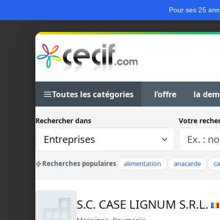
Pour ses 25 ans
Toutes les catégories
l’offre
la de
Rechercher dans
Votre reche
Recherches populaires
alimentation
anacarde
c
S.C. CASE LIGNUM S.R.L.