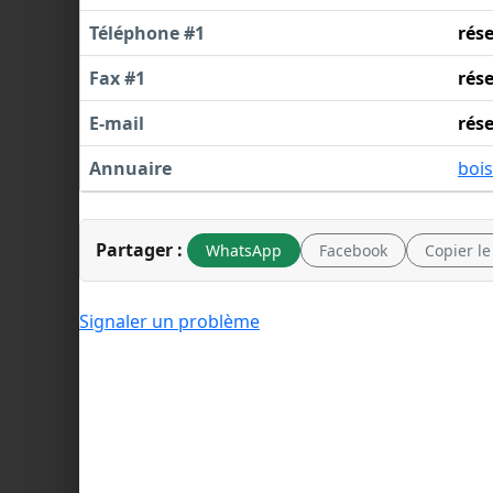
Téléphone #1
rés
Fax #1
rés
E-mail
rés
Annuaire
bois
Partager :
WhatsApp
Facebook
Copier le
Signaler un problème