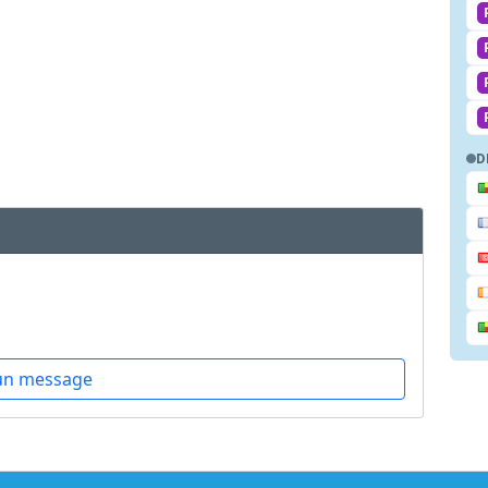
D
un message