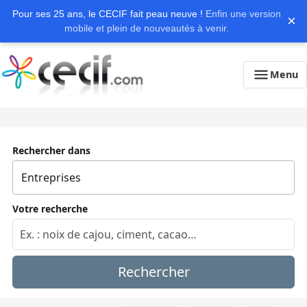
Pour ses 25 ans, le CECIF fait peau neuve !
Enfin une version
×
mobile et plein de nouveautés à venir.
Menu
Rechercher dans
Votre recherche
Rechercher