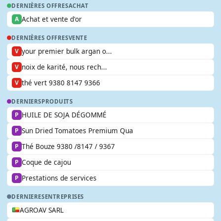
DERNIÈRES OFFRES
ACHAT
Achat et vente d'or
A
DERNIÈRES OFFRES
VENTE
your premier bulk argan o...
V
noix de karité, nous rech...
V
thé vert 9380 8147 9366
V
DERNIERS
PRODUITS
HUILE DE SOJA DÉGOMMÉ
P
Sun Dried Tomatoes Premium Qua
P
Thé Bouze 9380 /8147 / 9367
P
Coque de cajou
P
Prestations de services
P
DERNIERES
ENTREPRISES
AGROAV SARL