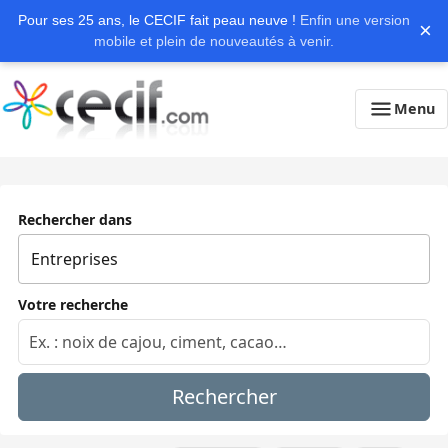
Pour ses 25 ans, le CECIF fait peau neuve !
Enfin une version
×
mobile et plein de nouveautés à venir.
Menu
Rechercher dans
Votre recherche
Rechercher