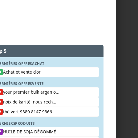
p 5
ERNIÈRES OFFRES
ACHAT
Achat et vente d'or
A
ERNIÈRES OFFRES
VENTE
your premier bulk argan o...
V
noix de karité, nous rech...
V
thé vert 9380 8147 9366
V
ERNIERS
PRODUITS
HUILE DE SOJA DÉGOMMÉ
P