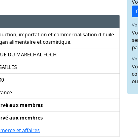
Vo
Vo
Vo
uction, importation et commercialisation d'huile
se
gan alimentaire et cosmétique.
pa
RUE DU MARECHAL FOCH
Vo
Vo
SAILLES
co
00
ou
rance
ervé aux membres
ervé aux membres
merce et affaires