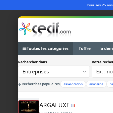
Pour ses 25 ans
Toutes les catégories
l’offre
la de
Rechercher dans
Votre reche
Recherches populaires
alimentation
anacarde
c
ARGALUXE