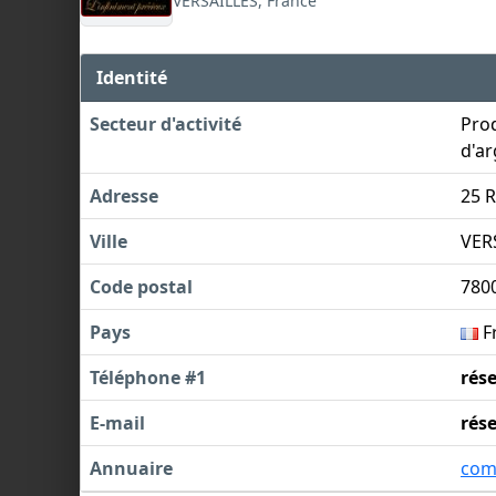
VERSAILLES, France
Identité
Secteur d'activité
Prod
d'ar
Adresse
25 
Ville
VER
Code postal
780
Pays
F
Téléphone #1
rés
E-mail
rés
Annuaire
com