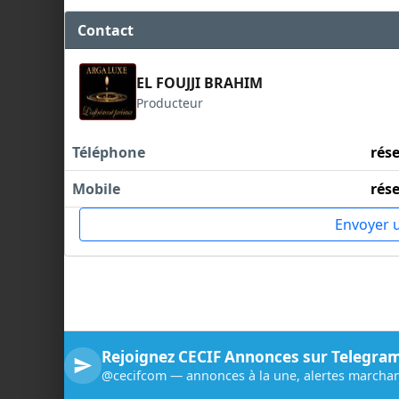
Contact
EL FOUJJI BRAHIM
Producteur
Téléphone
rés
Mobile
rés
Envoyer 
Rejoignez CECIF Annonces sur Telegra
@cecifcom — annonces à la une, alertes marchan