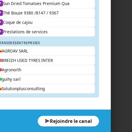
Sun Dried Tomatoes Premium Qua
P
Thé Bouze 9380 /8147 / 9367
P
Coque de cajou
P
Prestations de services
P
ERNIERES
ENTREPRISES
AGROAV SARL
BREIZH USED TYRES INTER
Agronorth
guihy sarl
Solutionplusconsulting
Rejoindre le canal