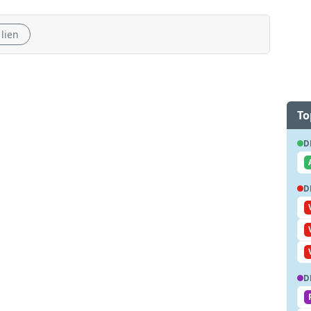
 lien
To
D
D
D