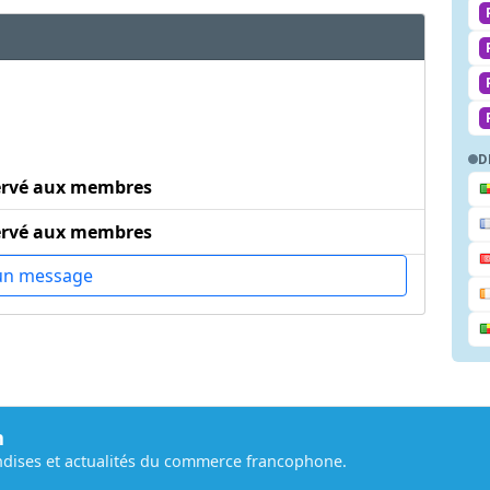
D
ervé aux membres
ervé aux membres
un message
m
dises et actualités du commerce francophone.