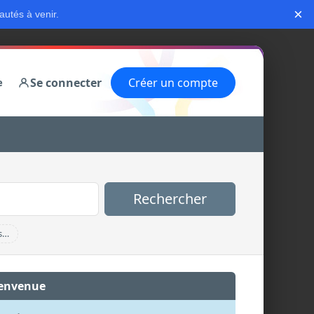
×
autés à venir.
Se connecter
Créer un compte
e
Rechercher
s…
envenue