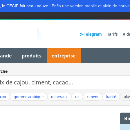
, le CECIF fait peau neuve !
Enfin une version mobile et plein de nouve
Telegram
Tarifs
Aid
mande
produits
entreprise
rche
acao
gomme arabique
minéraux
riz
ciment
karité
plu
Bi