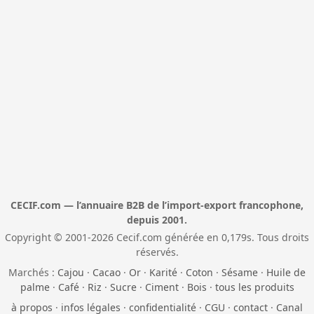
CECIF.com — l’annuaire B2B de l’import-export francophone,
depuis 2001.
Copyright © 2001-2026 Cecif.com générée en 0,179s. Tous droits
réservés.
Marchés :
Cajou
·
Cacao
·
Or
·
Karité
·
Coton
·
Sésame
·
Huile de
palme
·
Café
·
Riz
·
Sucre
·
Ciment
·
Bois
·
tous les produits
à propos
·
infos légales
·
confidentialité
·
CGU
·
contact
·
Canal