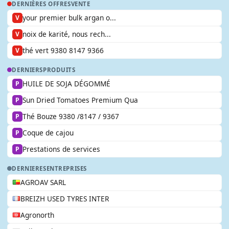
DERNIÈRES OFFRES
VENTE
your premier bulk argan o...
V
noix de karité, nous rech...
V
thé vert 9380 8147 9366
V
DERNIERS
PRODUITS
HUILE DE SOJA DÉGOMMÉ
P
Sun Dried Tomatoes Premium Qua
P
Thé Bouze 9380 /8147 / 9367
P
Coque de cajou
P
Prestations de services
P
DERNIERES
ENTREPRISES
AGROAV SARL
BREIZH USED TYRES INTER
Agronorth