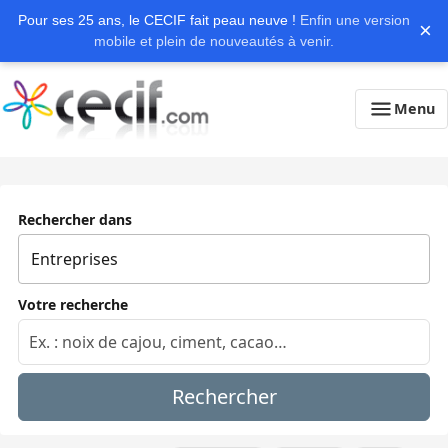
Pour ses 25 ans, le CECIF fait peau neuve !
Enfin une version
×
mobile et plein de nouveautés à venir.
Menu
Rechercher dans
Votre recherche
Rechercher