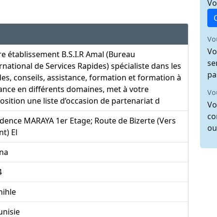
Vo
Vo
Vo
e établissement B.S.I.R Amal (Bureau
se
rnational de Services Rapides) spécialiste dans les
pa
es, conseils, assistance, formation et formation à
ance en différents domaines, met à votre
Vo
osition une liste d’occasion de partenariat d
Vo
co
dence MARAYA 1er Etage; Route de Bizerte (Vers
ou
t) El
ana
4
nihle
unisie