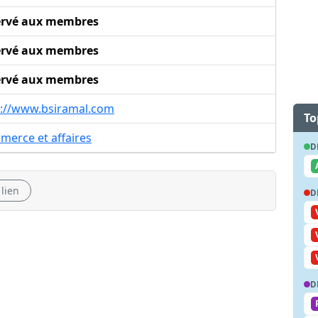
ervé aux membres
ervé aux membres
ervé aux membres
p://www.bsiramal.com
To
merce et affaires
D
 lien
D
D