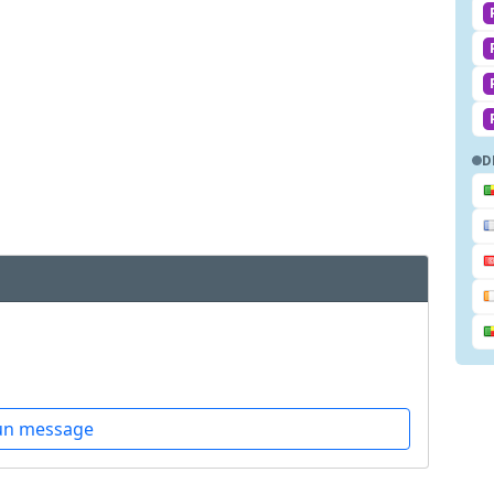
D
un message