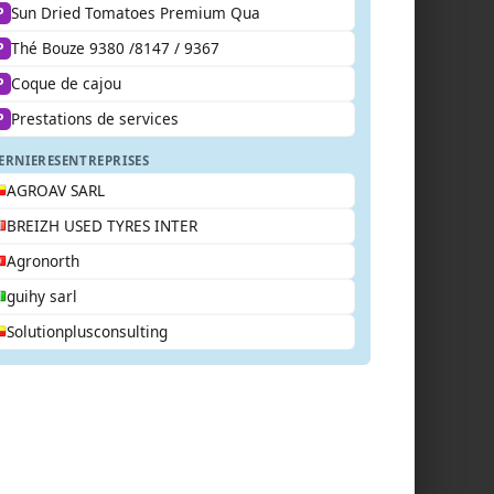
Sun Dried Tomatoes Premium Qua
P
Thé Bouze 9380 /8147 / 9367
P
Coque de cajou
P
Prestations de services
P
ERNIERES
ENTREPRISES
AGROAV SARL
BREIZH USED TYRES INTER
Agronorth
guihy sarl
Solutionplusconsulting