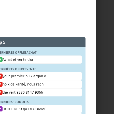
p 5
ERNIÈRES OFFRES
ACHAT
Achat et vente d'or
A
ERNIÈRES OFFRES
VENTE
your premier bulk argan o...
V
noix de karité, nous rech...
V
thé vert 9380 8147 9366
V
ERNIERS
PRODUITS
HUILE DE SOJA DÉGOMMÉ
P