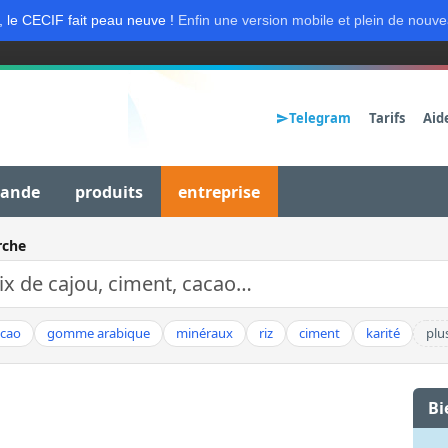
, le CECIF fait peau neuve !
Enfin une version mobile et plein de nouve
Telegram
Tarifs
Aid
mande
produits
entreprise
rche
acao
gomme arabique
minéraux
riz
ciment
karité
plu
Bi