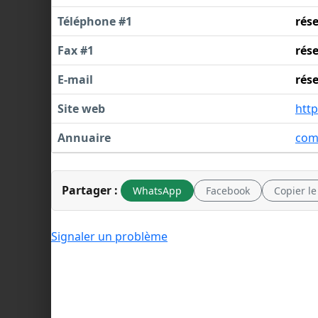
Téléphone #1
rés
Fax #1
rés
E-mail
rés
Site web
htt
Annuaire
com
Partager :
WhatsApp
Facebook
Copier le
Signaler un problème