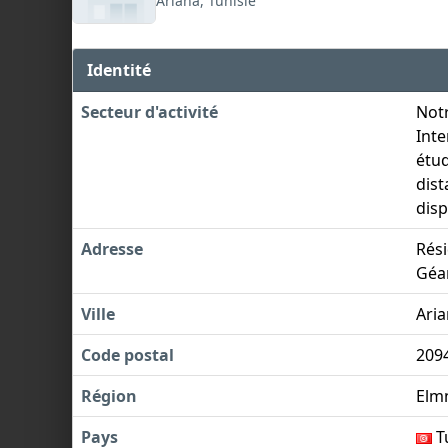
Ariana, Tunisie
Identité
Secteur d'activité
Notr
Inte
étud
dist
disp
Adresse
Rési
Géan
Ville
Ari
Code postal
209
Région
Elm
Pays
T