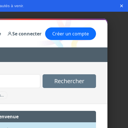
×
autés à venir.
Se connecter
Créer un compte
e
Rechercher
s…
envenue