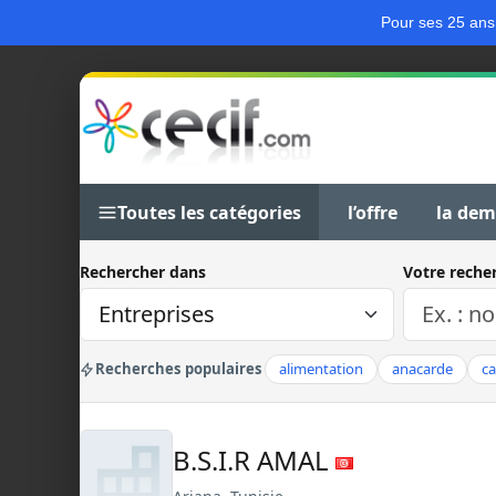
Pour ses 25 ans
Toutes les catégories
l’offre
la de
Rechercher dans
Votre reche
Recherches populaires
alimentation
anacarde
c
B.S.I.R AMAL