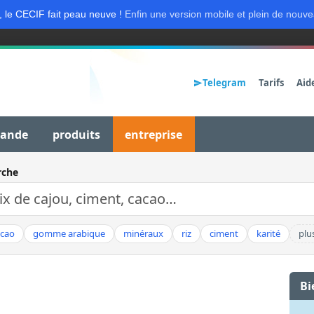
, le CECIF fait peau neuve !
Enfin une version mobile et plein de nouve
Telegram
Tarifs
Aid
mande
produits
entreprise
rche
acao
gomme arabique
minéraux
riz
ciment
karité
plu
Bi