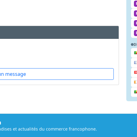
D
un message
m
dises et actualités du commerce francophone.