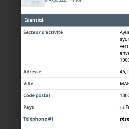
MARSEILLE, France
Identité
Secteur d'activité
Ayur
ayur
vert
enve
100%
Adresse
46,
Ville
MAR
Code postal
130
Pays
F
Téléphone #1
rés