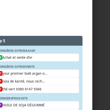
p 5
ERNIÈRES OFFRES
ACHAT
Achat et vente d'or
A
ERNIÈRES OFFRES
VENTE
your premier bulk argan o...
V
noix de karité, nous rech...
V
thé vert 9380 8147 9366
V
ERNIERS
PRODUITS
HUILE DE SOJA DÉGOMMÉ
P