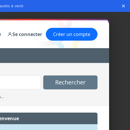
×
autés à venir.
Se connecter
Créer un compte
e
Rechercher
s…
envenue