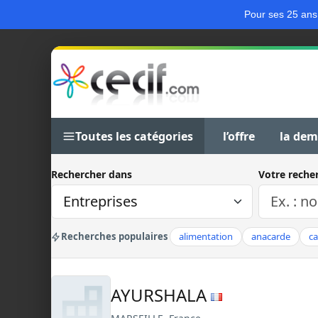
Pour ses 25 ans
Toutes les catégories
l’offre
la de
Rechercher dans
Votre reche
Recherches populaires
alimentation
anacarde
c
AYURSHALA