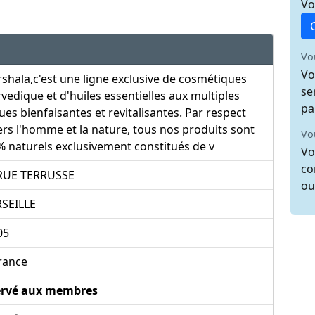
Vo
Vo
Vo
shala,c'est une ligne exclusive de cosmétiques
se
vedique et d'huiles essentielles aux multiples
pa
ues bienfaisantes et revitalisantes. Par respect
rs l'homme et la nature, tous nos produits sont
Vo
 naturels exclusivement constitués de v
Vo
co
 RUE TERRUSSE
ou
SEILLE
05
rance
ervé aux membres