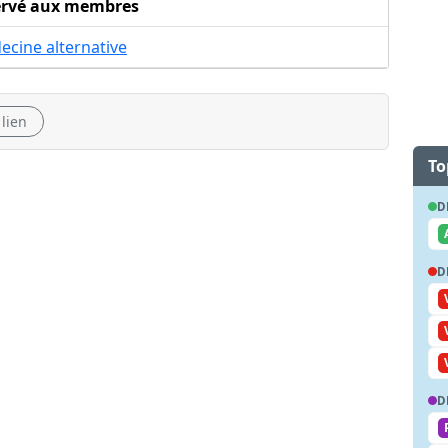
ervé aux membres
cine alternative
 lien
To
D
D
D