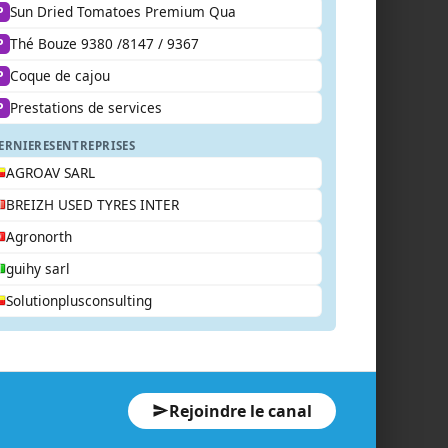
Sun Dried Tomatoes Premium Qua
P
Thé Bouze 9380 /8147 / 9367
P
Coque de cajou
P
Prestations de services
P
ERNIERES
ENTREPRISES
AGROAV SARL
BREIZH USED TYRES INTER
Agronorth
guihy sarl
Solutionplusconsulting
Rejoindre le canal