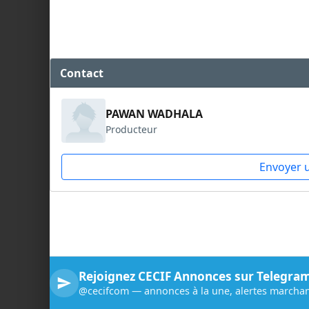
Contact
PAWAN WADHALA
Producteur
Envoyer 
Rejoignez CECIF Annonces sur Telegra
@cecifcom — annonces à la une, alertes marchan