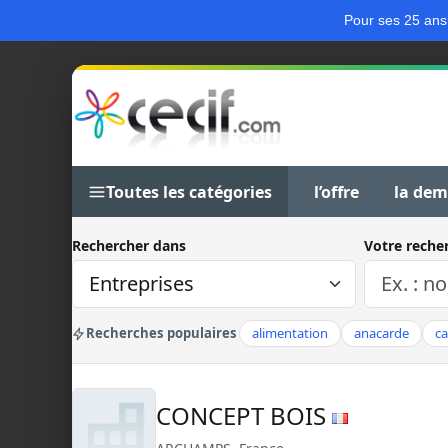
Pour ses 25 ans
Toutes les catégories
l’offre
la de
Rechercher dans
Votre reche
Recherches populaires
alimentation
anacarde
c
CONCEPT BOIS