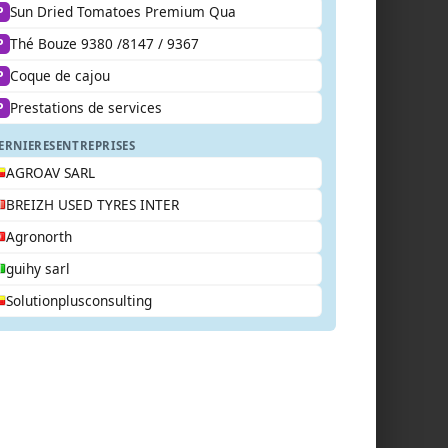
Sun Dried Tomatoes Premium Qua
P
Thé Bouze 9380 /8147 / 9367
P
Coque de cajou
P
Prestations de services
P
ERNIERES
ENTREPRISES
AGROAV SARL
BREIZH USED TYRES INTER
Agronorth
guihy sarl
Solutionplusconsulting