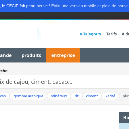
, le CECIF fait peau neuve !
Enfin une version mobile et plein de nouve
Telegram
Tarifs
Aid
mande
produits
entreprise
rche
acao
gomme arabique
minéraux
riz
ciment
karité
plu
Bi