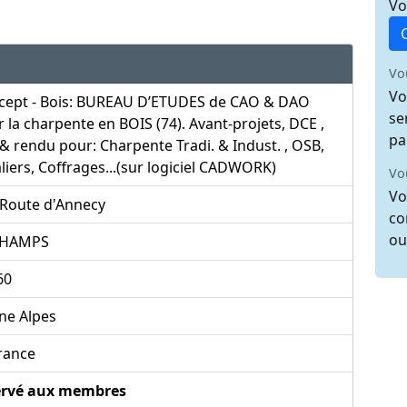
Vo
Vo
Vo
cept - Bois: BUREAU D’ETUDES de CAO & DAO
se
 la charpente en BOIS (74). Avant-projets, DCE ,
pa
& rendu pour: Charpente Tradi. & Indust. , OSB,
liers, Coffrages...(sur logiciel CADWORK)
Vo
Vo
 Route d'Annecy
co
ou
CHAMPS
60
ne Alpes
rance
ervé aux membres