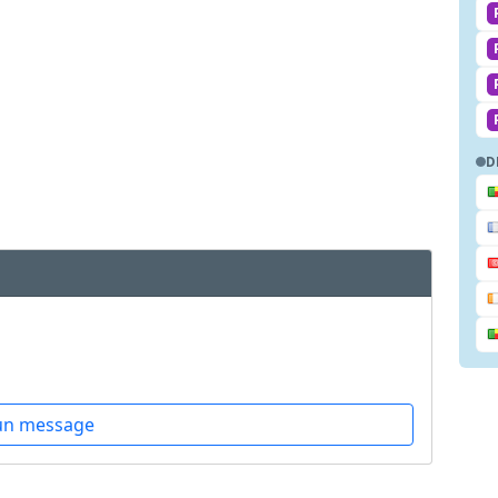
D
un message