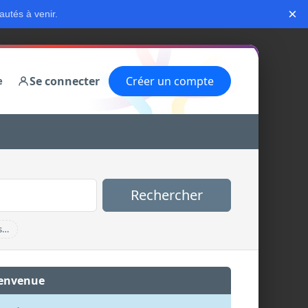
×
autés à venir.
Se connecter
Créer un compte
e
Rechercher
s…
envenue