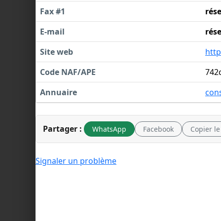
Fax #1
rés
E-mail
rés
Site web
htt
Code NAF/APE
742
Annuaire
cons
Partager :
WhatsApp
Facebook
Copier le
Signaler un problème