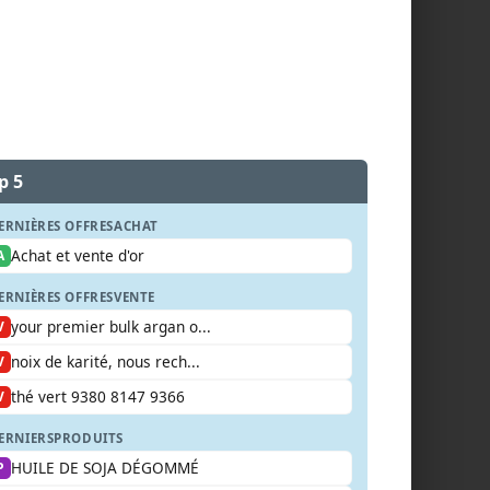
p 5
ERNIÈRES OFFRES
ACHAT
Achat et vente d'or
A
ERNIÈRES OFFRES
VENTE
your premier bulk argan o...
V
noix de karité, nous rech...
V
thé vert 9380 8147 9366
V
ERNIERS
PRODUITS
HUILE DE SOJA DÉGOMMÉ
P