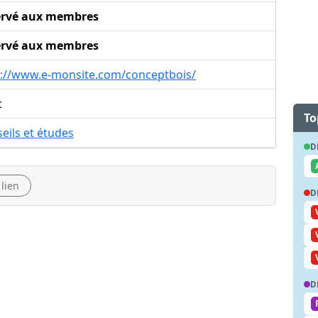
ervé aux membres
ervé aux membres
p://www.e-monsite.com/conceptbois/
c
To
eils et études
D
 lien
D
D