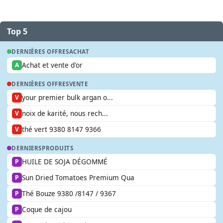
Top 5
DERNIÈRES OFFRES
ACHAT
Achat et vente d'or
A
DERNIÈRES OFFRES
VENTE
your premier bulk argan o...
V
noix de karité, nous rech...
V
thé vert 9380 8147 9366
V
DERNIERS
PRODUITS
HUILE DE SOJA DÉGOMMÉ
P
Sun Dried Tomatoes Premium Qua
P
Thé Bouze 9380 /8147 / 9367
P
Coque de cajou
P