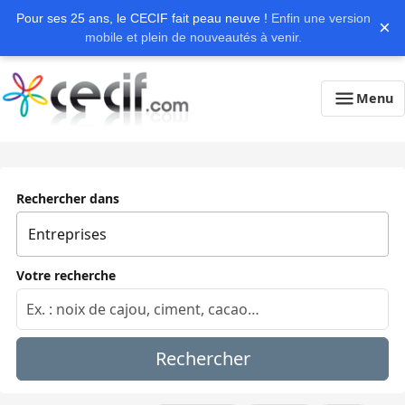
Pour ses 25 ans, le CECIF fait peau neuve !
Enfin une version
×
mobile et plein de nouveautés à venir.
Menu
Rechercher dans
Votre recherche
Rechercher