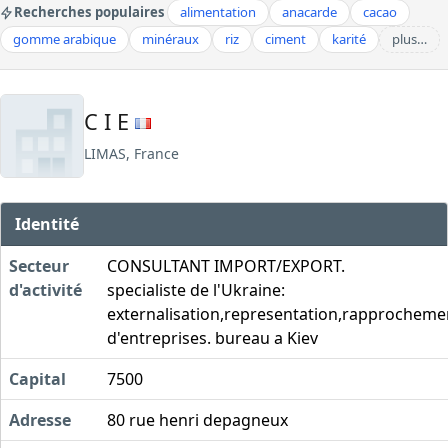
Recherches populaires
alimentation
anacarde
cacao
gomme arabique
minéraux
riz
ciment
karité
plus…
C I E
LIMAS, France
Identité
Secteur
CONSULTANT IMPORT/EXPORT.
d'activité
specialiste de l'Ukraine:
externalisation,representation,rapprocheme
d'entreprises. bureau a Kiev
Capital
7500
Adresse
80 rue henri depagneux