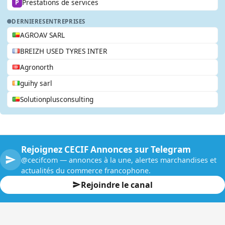
Prestations de services
P
DERNIERES
ENTREPRISES
AGROAV SARL
BREIZH USED TYRES INTER
Agronorth
guihy sarl
Solutionplusconsulting
Rejoignez CECIF Annonces sur Telegram
@cecifcom — annonces à la une, alertes marchandises et
actualités du commerce francophone.
Rejoindre le canal