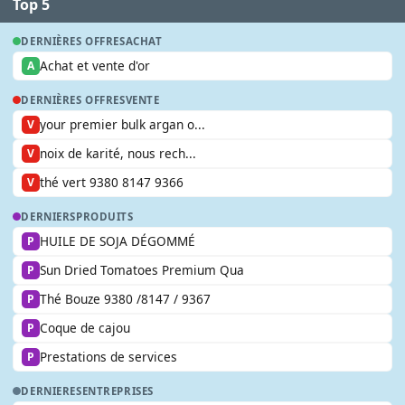
Top 5
DERNIÈRES OFFRES
ACHAT
Achat et vente d'or
A
DERNIÈRES OFFRES
VENTE
your premier bulk argan o...
V
noix de karité, nous rech...
V
thé vert 9380 8147 9366
V
DERNIERS
PRODUITS
HUILE DE SOJA DÉGOMMÉ
P
Sun Dried Tomatoes Premium Qua
P
Thé Bouze 9380 /8147 / 9367
P
Coque de cajou
P
Prestations de services
P
DERNIERES
ENTREPRISES