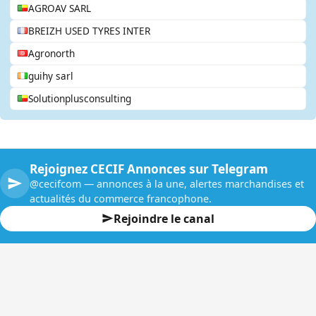
AGROAV SARL
BREIZH USED TYRES INTER
Agronorth
guihy sarl
Solutionplusconsulting
Rejoignez CECIF Annonces sur Telegram
@cecifcom — annonces à la une, alertes marchandises et
actualités du commerce francophone.
Rejoindre le canal