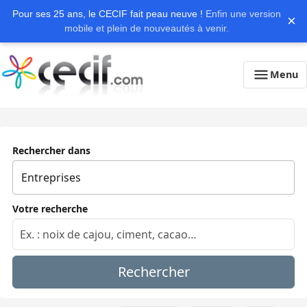
Pour ses 25 ans, le CECIF fait peau neuve !
Enfin une version
×
mobile et plein de nouveautés à venir.
Menu
Rechercher dans
Votre recherche
Rechercher