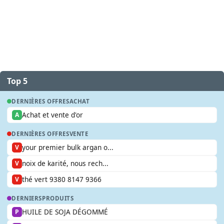
Top 5
DERNIÈRES OFFRES
ACHAT
Achat et vente d'or
A
DERNIÈRES OFFRES
VENTE
your premier bulk argan o...
V
noix de karité, nous rech...
V
thé vert 9380 8147 9366
V
DERNIERS
PRODUITS
HUILE DE SOJA DÉGOMMÉ
P