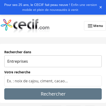
Pour ses 25 ans, le CECIF fait peau neuve !
Enfin une version
×
mobile et plein de nouveautés à venir.
Menu
Rechercher dans
Votre recherche
Rechercher