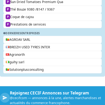
Sun Dried Tomatoes Premium Qua
P
Thé Bouze 9380 /8147 / 9367
P
Coque de cajou
P
Prestations de services
P
DERNIERES
ENTREPRISES
AGROAV SARL
BREIZH USED TYRES INTER
Agronorth
guihy sarl
Solutionplusconsulting
Rejoignez CECIF Annonces sur Telegram
@cecifcom — annonces à la une, alertes marchandises et
actualités du commerce francophone.