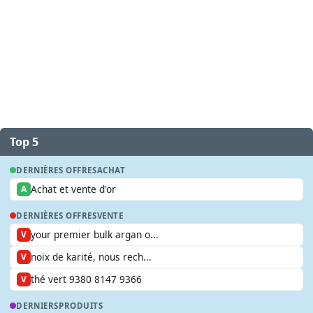
Top 5
DERNIÈRES OFFRES
ACHAT
Achat et vente d'or
A
DERNIÈRES OFFRES
VENTE
your premier bulk argan o...
V
noix de karité, nous rech...
V
thé vert 9380 8147 9366
V
DERNIERS
PRODUITS