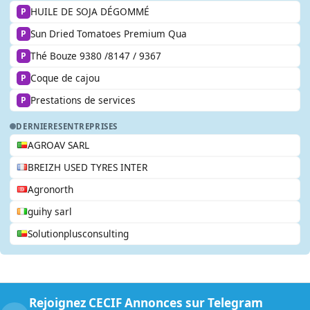
HUILE DE SOJA DÉGOMMÉ
P
Sun Dried Tomatoes Premium Qua
P
Thé Bouze 9380 /8147 / 9367
P
Coque de cajou
P
Prestations de services
P
DERNIERES
ENTREPRISES
AGROAV SARL
BREIZH USED TYRES INTER
Agronorth
guihy sarl
Solutionplusconsulting
Rejoignez CECIF Annonces sur Telegram