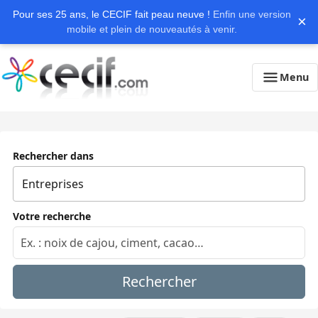
Pour ses 25 ans, le CECIF fait peau neuve !
Enfin une version
×
mobile et plein de nouveautés à venir.
Menu
Rechercher dans
Votre recherche
Rechercher