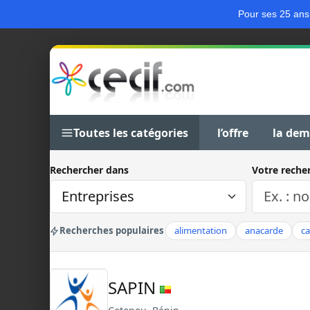
Pour ses 25 ans
Toutes les catégories
l’offre
la de
Rechercher dans
Votre reche
Recherches populaires
alimentation
anacarde
c
SAPIN