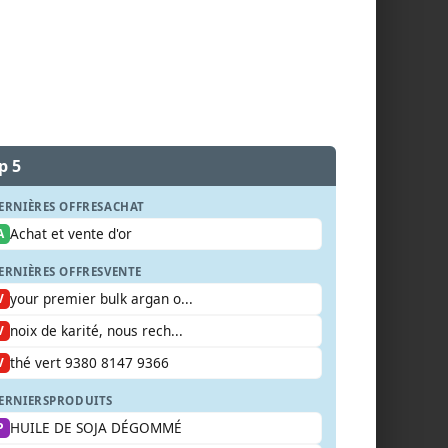
p 5
ERNIÈRES OFFRES
ACHAT
Achat et vente d'or
A
ERNIÈRES OFFRES
VENTE
your premier bulk argan o...
V
noix de karité, nous rech...
V
thé vert 9380 8147 9366
V
ERNIERS
PRODUITS
HUILE DE SOJA DÉGOMMÉ
P