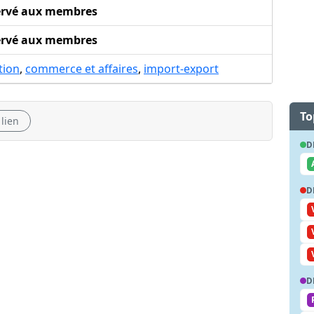
ervé aux membres
ervé aux membres
tion
,
commerce et affaires
,
import-export
To
 lien
D
D
D