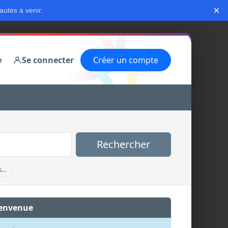
×
autés à venir.
Se connecter
Créer un compte
e
Rechercher
s…
envenue