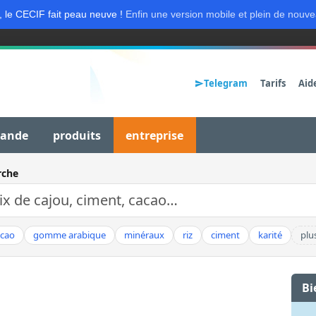
, le CECIF fait peau neuve !
Enfin une version mobile et plein de nouve
Telegram
Tarifs
Aid
mande
produits
entreprise
rche
acao
gomme arabique
minéraux
riz
ciment
karité
plu
Bi