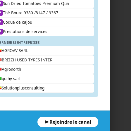
Sun Dried Tomatoes Premium Qua
P
Thé Bouze 9380 /8147 / 9367
P
Coque de cajou
P
Prestations de services
P
ERNIERES
ENTREPRISES
AGROAV SARL
BREIZH USED TYRES INTER
Agronorth
guihy sarl
Solutionplusconsulting
Rejoindre le canal