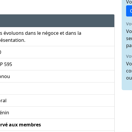
Vo
Vo
Vo
 évoluons dans le négoce et dans la
se
ésentation.
pa
0
Vo
Vo
BP 595
co
onou
ou
oral
énin
ervé aux membres