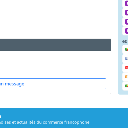
D
un message
m
dises et actualités du commerce francophone.