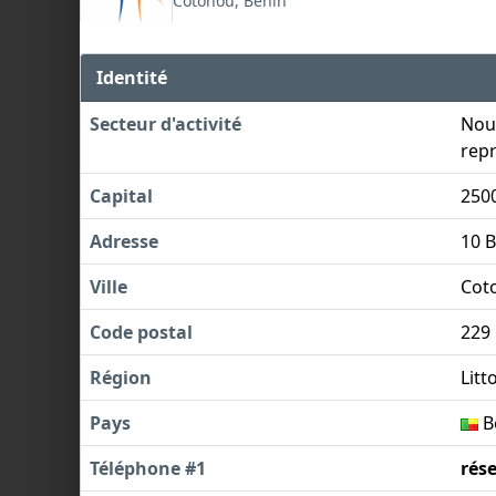
Cotonou, Bénin
Identité
Secteur d'activité
Nous
repr
Capital
250
Adresse
10 
Ville
Cot
Code postal
229
Région
Litt
Pays
B
Téléphone #1
rés