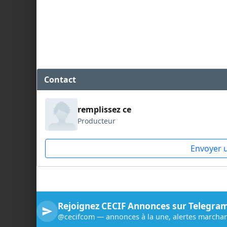
Contact
remplissez ce
Producteur
Envoyer 
Rejoignez CECIF Annonces sur Telegra
@cecifcom — annonces à la une, alertes marchan