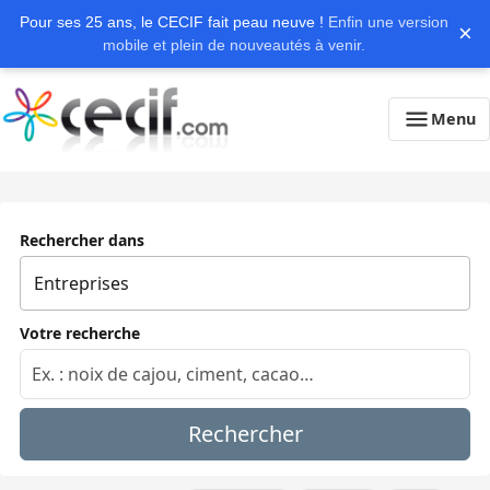
Pour ses 25 ans, le CECIF fait peau neuve !
Enfin une version
×
mobile et plein de nouveautés à venir.
Menu
Rechercher dans
Votre recherche
Rechercher