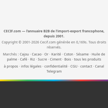
CECIF.com — l’annuaire B2B de l’import-export francophone,
depuis 2001.
Copyright © 2001-2026 Cecif.com générée en 0,169s. Tous droits
réservés.
Marchés :
Cajou
·
Cacao
·
Or
·
Karité
·
Coton
·
Sésame
·
Huile de
palme
·
Café
·
Riz
·
Sucre
·
Ciment
·
Bois
·
tous les produits
à propos
·
infos légales
·
confidentialité
·
CGU
·
contact
·
Canal
Telegram