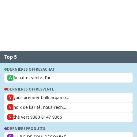
Top 5
DERNIÈRES OFFRES
ACHAT
Achat et vente d'or
A
DERNIÈRES OFFRES
VENTE
your premier bulk argan o...
V
noix de karité, nous rech...
V
thé vert 9380 8147 9366
V
DERNIERS
PRODUITS
HUILE DE SOJA DÉGOMMÉ
P