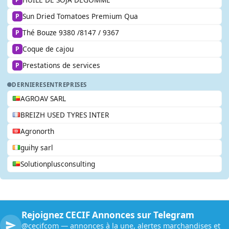
Sun Dried Tomatoes Premium Qua
P
Thé Bouze 9380 /8147 / 9367
P
Coque de cajou
P
Prestations de services
P
DERNIERES
ENTREPRISES
AGROAV SARL
BREIZH USED TYRES INTER
Agronorth
guihy sarl
Solutionplusconsulting
Rejoignez CECIF Annonces sur Telegram
@cecifcom — annonces à la une, alertes marchandises et