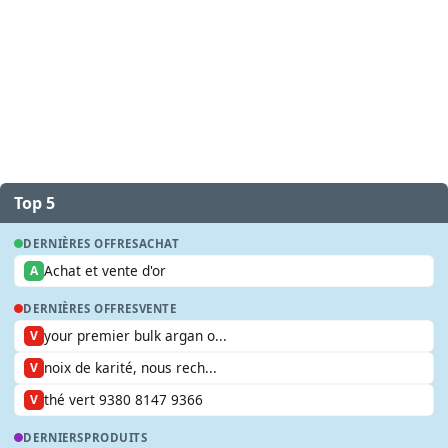
Top 5
DERNIÈRES OFFRES
ACHAT
Achat et vente d'or
A
DERNIÈRES OFFRES
VENTE
your premier bulk argan o...
V
noix de karité, nous rech...
V
thé vert 9380 8147 9366
V
DERNIERS
PRODUITS