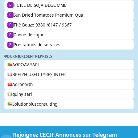
HUILE DE SOJA DÉGOMMÉ
P
Sun Dried Tomatoes Premium Qua
P
Thé Bouze 9380 /8147 / 9367
P
Coque de cajou
P
Prestations de services
P
DERNIERES
ENTREPRISES
AGROAV SARL
BREIZH USED TYRES INTER
Agronorth
guihy sarl
Solutionplusconsulting
Rejoignez CECIF Annonces sur Telegram