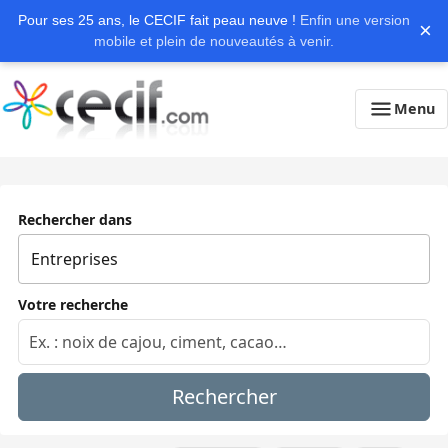
Pour ses 25 ans, le CECIF fait peau neuve !
Enfin une version
×
mobile et plein de nouveautés à venir.
Menu
Rechercher dans
Votre recherche
Rechercher