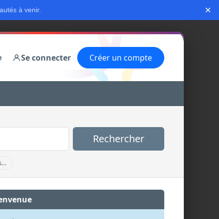
×
autés à venir.
Se connecter
Créer un compte
e
Rechercher
s…
envenue