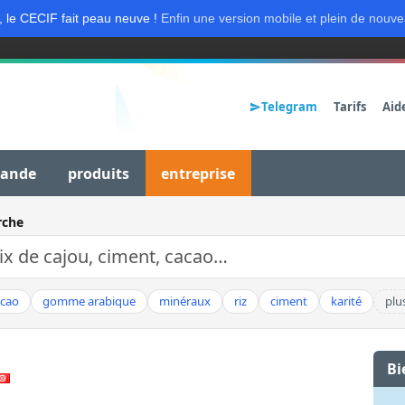
, le CECIF fait peau neuve !
Enfin une version mobile et plein de nouve
Telegram
Tarifs
Aid
mande
produits
entreprise
rche
acao
gomme arabique
minéraux
riz
ciment
karité
plu
Bi