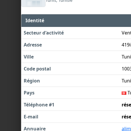
Tunis, Tunisie
Identité
Secteur d'activité
Vent
Adresse
419
Ville
Tuni
Code postal
100
Région
Tuni
Pays
T
Téléphone #1
rés
E-mail
rés
Annuaire
alim