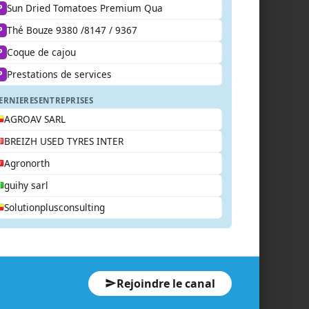
Sun Dried Tomatoes Premium Qua
P
Thé Bouze 9380 /8147 / 9367
P
Coque de cajou
P
Prestations de services
P
ERNIERES
ENTREPRISES
AGROAV SARL
BREIZH USED TYRES INTER
Agronorth
guihy sarl
Solutionplusconsulting
Rejoindre le canal