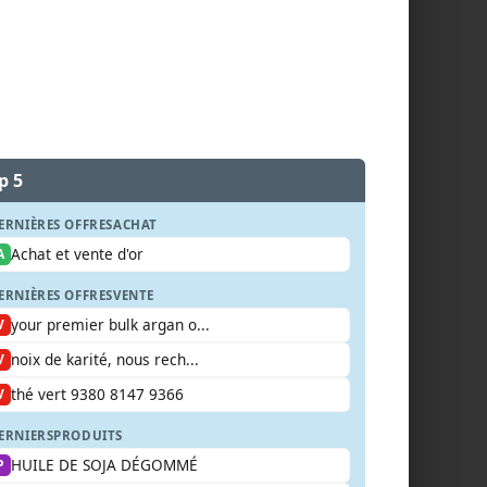
p 5
ERNIÈRES OFFRES
ACHAT
Achat et vente d'or
A
ERNIÈRES OFFRES
VENTE
your premier bulk argan o...
V
noix de karité, nous rech...
V
thé vert 9380 8147 9366
V
ERNIERS
PRODUITS
HUILE DE SOJA DÉGOMMÉ
P