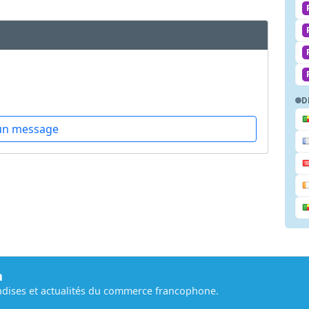
D
un message
m
dises et actualités du commerce francophone.