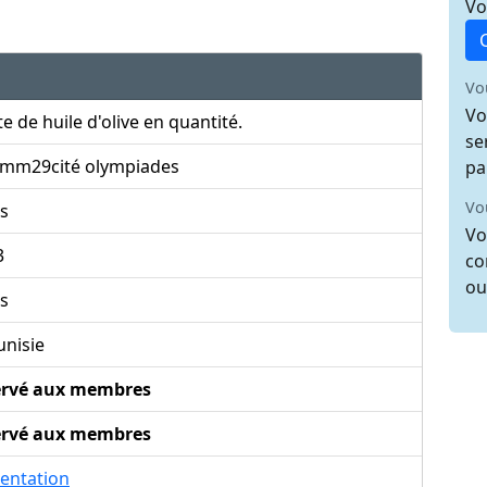
Vo
Vo
Vo
e de huile d'olive en quantité.
se
imm29cité olympiades
pa
Vo
s
Vo
3
co
ou
s
unisie
ervé aux membres
ervé aux membres
entation