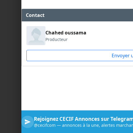
Contact
Chahed oussama
Producteur
Envoyer 
Rejoignez CECIF Annonces sur Telegra
@cecifcom — annonces à la une, alertes marchan