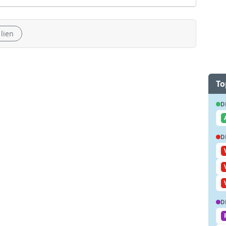
 lien
To
D
D
D