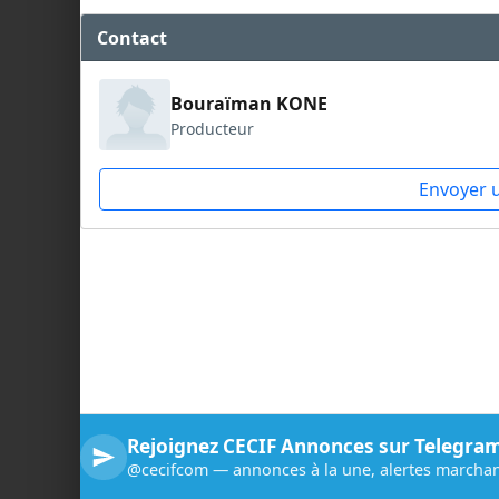
Contact
Bouraïman KONE
Producteur
Envoyer 
Rejoignez CECIF Annonces sur Telegra
@cecifcom — annonces à la une, alertes marchan