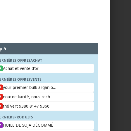
p 5
ERNIÈRES OFFRES
ACHAT
Achat et vente d'or
A
ERNIÈRES OFFRES
VENTE
your premier bulk argan o...
V
noix de karité, nous rech...
V
thé vert 9380 8147 9366
V
ERNIERS
PRODUITS
HUILE DE SOJA DÉGOMMÉ
P