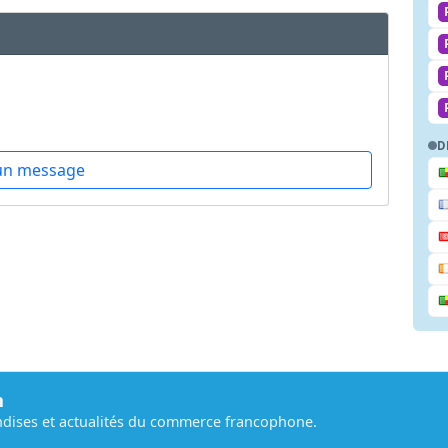
D
un message
m
dises et actualités du commerce francophone.