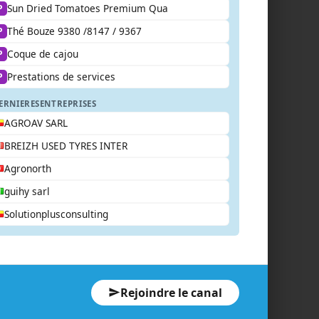
Sun Dried Tomatoes Premium Qua
P
Thé Bouze 9380 /8147 / 9367
P
Coque de cajou
P
Prestations de services
P
ERNIERES
ENTREPRISES
AGROAV SARL
BREIZH USED TYRES INTER
Agronorth
guihy sarl
Solutionplusconsulting
Rejoindre le canal