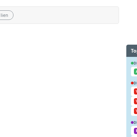
 lien
To
D
D
D