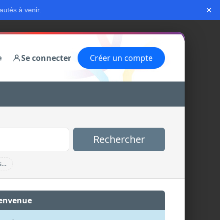
×
autés à venir.
Se connecter
Créer un compte
e
Rechercher
s…
envenue