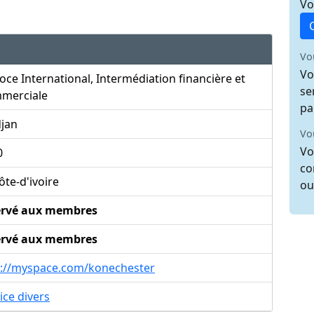
Vo
Vo
Vo
ce International, Intermédiation financière et
se
merciale
pa
djan
Vo
Vo
0
co
te-d'ivoire
ou
ervé aux membres
ervé aux membres
p://myspace.com/konechester
ice divers