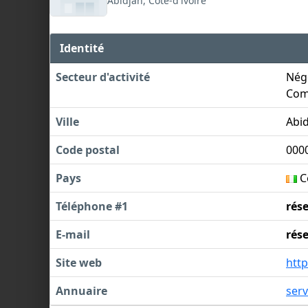
Abidjan, Côte-d'ivoire
Identité
Secteur d'activité
Négo
Com
Ville
Abi
Code postal
000
Pays
Cô
Téléphone #1
rés
E-mail
rés
Site web
htt
Annuaire
serv