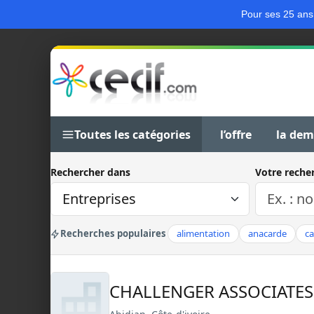
Pour ses 25 ans
Toutes les catégories
l’offre
la de
Rechercher dans
Votre reche
Recherches populaires
alimentation
anacarde
c
CHALLENGER ASSOCIATE