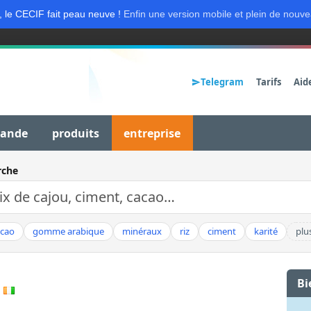
, le CECIF fait peau neuve !
Enfin une version mobile et plein de nouve
Telegram
Tarifs
Aid
mande
produits
entreprise
rche
acao
gomme arabique
minéraux
riz
ciment
karité
plu
Bi
S