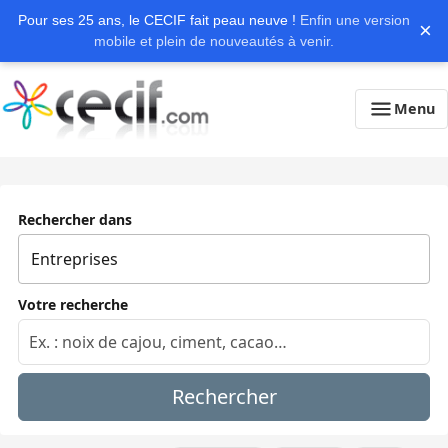
Pour ses 25 ans, le CECIF fait peau neuve !
Enfin une version
×
mobile et plein de nouveautés à venir.
Menu
Rechercher dans
Votre recherche
Rechercher