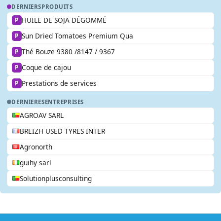
DERNIERS
PRODUITS
HUILE DE SOJA DÉGOMMÉ
P
Sun Dried Tomatoes Premium Qua
P
Thé Bouze 9380 /8147 / 9367
P
Coque de cajou
P
Prestations de services
P
DERNIERES
ENTREPRISES
AGROAV SARL
BREIZH USED TYRES INTER
Agronorth
guihy sarl
Solutionplusconsulting