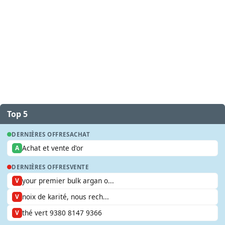
Top 5
DERNIÈRES OFFRES
ACHAT
Achat et vente d'or
A
DERNIÈRES OFFRES
VENTE
your premier bulk argan o...
V
noix de karité, nous rech...
V
thé vert 9380 8147 9366
V