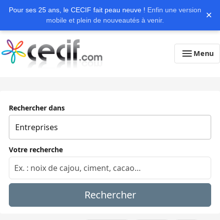
Pour ses 25 ans, le CECIF fait peau neuve !
Enfin une version
×
mobile et plein de nouveautés à venir.
Menu
Rechercher dans
Votre recherche
Rechercher