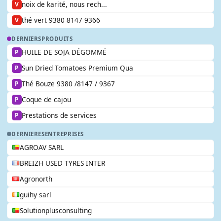
noix de karité, nous rech...
V
thé vert 9380 8147 9366
V
DERNIERS
PRODUITS
HUILE DE SOJA DÉGOMMÉ
P
Sun Dried Tomatoes Premium Qua
P
Thé Bouze 9380 /8147 / 9367
P
Coque de cajou
P
Prestations de services
P
DERNIERES
ENTREPRISES
AGROAV SARL
BREIZH USED TYRES INTER
Agronorth
guihy sarl
Solutionplusconsulting