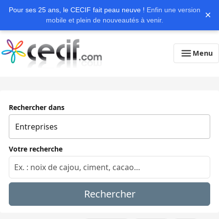
Pour ses 25 ans, le CECIF fait peau neuve !
Enfin une version
×
mobile et plein de nouveautés à venir.
Menu
Rechercher dans
Votre recherche
Rechercher