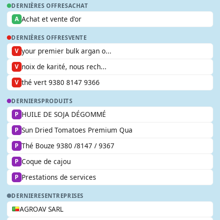
DERNIÈRES OFFRES
ACHAT
Achat et vente d'or
A
DERNIÈRES OFFRES
VENTE
your premier bulk argan o...
V
noix de karité, nous rech...
V
thé vert 9380 8147 9366
V
DERNIERS
PRODUITS
HUILE DE SOJA DÉGOMMÉ
P
Sun Dried Tomatoes Premium Qua
P
Thé Bouze 9380 /8147 / 9367
P
Coque de cajou
P
Prestations de services
P
DERNIERES
ENTREPRISES
AGROAV SARL