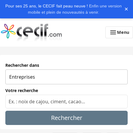
Pour ses 25 ans, le CECIF fait peau neuve !
Enfin une version
×
mobile et plein de nouveautés à venir.
Menu
Rechercher dans
Votre recherche
Rechercher