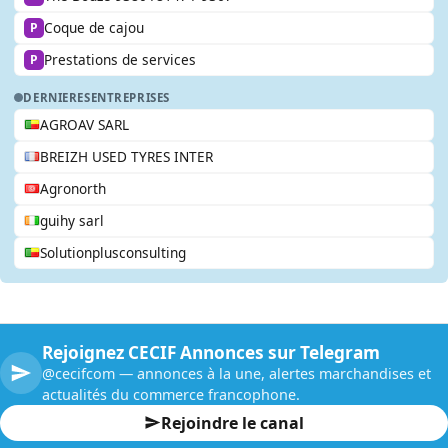
Coque de cajou
P
Prestations de services
P
DERNIERES
ENTREPRISES
AGROAV SARL
BREIZH USED TYRES INTER
Agronorth
guihy sarl
Solutionplusconsulting
Rejoignez CECIF Annonces sur Telegram
@cecifcom — annonces à la une, alertes marchandises et
actualités du commerce francophone.
Rejoindre le canal