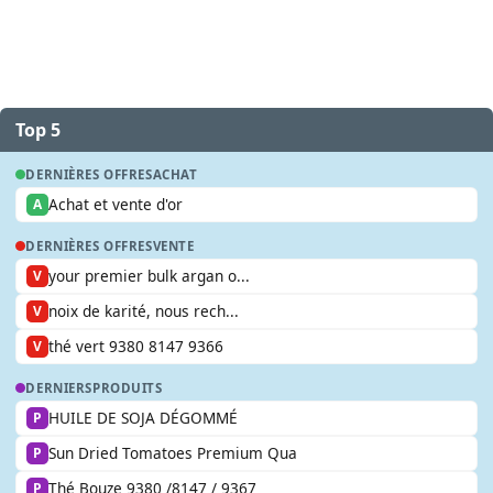
Top 5
DERNIÈRES OFFRES
ACHAT
Achat et vente d'or
A
DERNIÈRES OFFRES
VENTE
your premier bulk argan o...
V
noix de karité, nous rech...
V
thé vert 9380 8147 9366
V
DERNIERS
PRODUITS
HUILE DE SOJA DÉGOMMÉ
P
Sun Dried Tomatoes Premium Qua
P
Thé Bouze 9380 /8147 / 9367
P