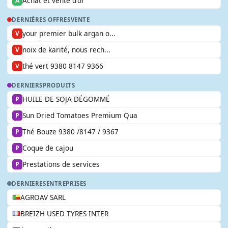
Achat et vente d'or
A
DERNIÈRES OFFRES
VENTE
your premier bulk argan o...
V
noix de karité, nous rech...
V
thé vert 9380 8147 9366
V
DERNIERS
PRODUITS
HUILE DE SOJA DÉGOMMÉ
P
Sun Dried Tomatoes Premium Qua
P
Thé Bouze 9380 /8147 / 9367
P
Coque de cajou
P
Prestations de services
P
DERNIERES
ENTREPRISES
AGROAV SARL
BREIZH USED TYRES INTER