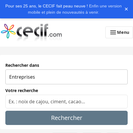
Pour ses 25 ans, le CECIF fait peau neuve !
Enfin une version
×
mobile et plein de nouveautés à venir.
Menu
Rechercher dans
Votre recherche
Rechercher