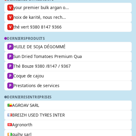
your premier bulk argan o...
V
noix de karité, nous rech...
V
thé vert 9380 8147 9366
V
DERNIERS
PRODUITS
HUILE DE SOJA DÉGOMMÉ
P
Sun Dried Tomatoes Premium Qua
P
Thé Bouze 9380 /8147 / 9367
P
Coque de cajou
P
Prestations de services
P
DERNIERES
ENTREPRISES
AGROAV SARL
BREIZH USED TYRES INTER
Agronorth
guihy sarl