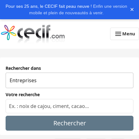
Pour ses 25 ans, le CECIF fait peau neuve !
Enfin une version
×
mobile et plein de nouveautés à venir.
Menu
Rechercher dans
Votre recherche
Rechercher