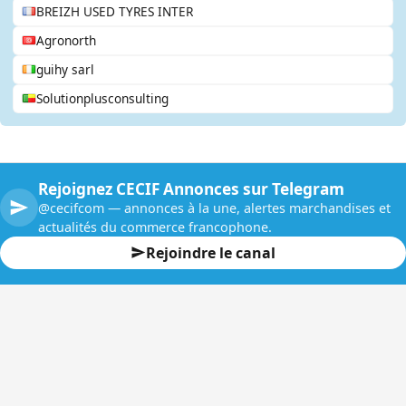
BREIZH USED TYRES INTER
Agronorth
guihy sarl
Solutionplusconsulting
Rejoignez CECIF Annonces sur Telegram
@cecifcom — annonces à la une, alertes marchandises et
actualités du commerce francophone.
Rejoindre le canal