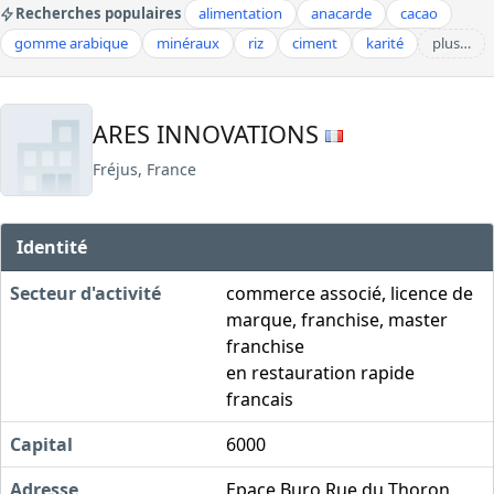
Recherches populaires
alimentation
anacarde
cacao
gomme arabique
minéraux
riz
ciment
karité
plus…
ARES INNOVATIONS
Fréjus, France
Identité
Secteur d'activité
commerce associé, licence de
marque, franchise, master
franchise
en restauration rapide
francais
Capital
6000
Adresse
Epace Buro Rue du Thoron