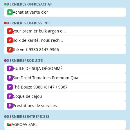
DERNIÈRES OFFRES
ACHAT
Achat et vente d'or
A
DERNIÈRES OFFRES
VENTE
your premier bulk argan o...
V
noix de karité, nous rech...
V
thé vert 9380 8147 9366
V
DERNIERS
PRODUITS
HUILE DE SOJA DÉGOMMÉ
P
Sun Dried Tomatoes Premium Qua
P
Thé Bouze 9380 /8147 / 9367
P
Coque de cajou
P
Prestations de services
P
DERNIERES
ENTREPRISES
AGROAV SARL