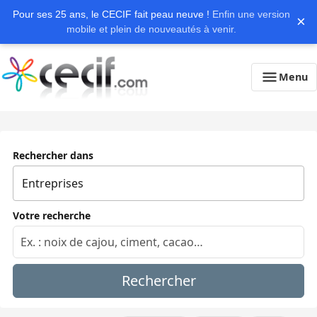
Pour ses 25 ans, le CECIF fait peau neuve !
Enfin une version
×
mobile et plein de nouveautés à venir.
Menu
Rechercher dans
Votre recherche
Rechercher