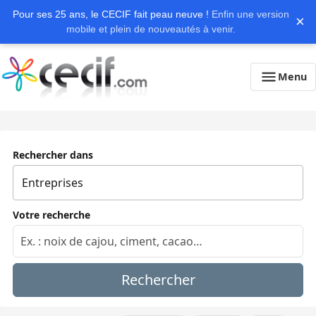
Pour ses 25 ans, le CECIF fait peau neuve !
Enfin une version
×
mobile et plein de nouveautés à venir.
Menu
Rechercher dans
Votre recherche
Rechercher