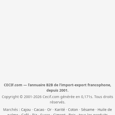
CECIF.com — l’annuaire B2B de l’import-export francophone,
depuis 2001.
Copyright © 2001-2026 Cecif.com générée en 0,171s. Tous droits
réservés.
Marchés :
Cajou
·
Cacao
·
Or
·
Karité
·
Coton
·
Sésame
·
Huile de
palme
·
Café
·
Riz
·
Sucre
·
Ciment
·
Bois
·
tous les produits