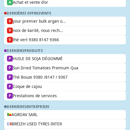
Achat et vente d'or
A
DERNIÈRES OFFRES
VENTE
your premier bulk argan o...
V
noix de karité, nous rech...
V
thé vert 9380 8147 9366
V
DERNIERS
PRODUITS
HUILE DE SOJA DÉGOMMÉ
P
Sun Dried Tomatoes Premium Qua
P
Thé Bouze 9380 /8147 / 9367
P
Coque de cajou
P
Prestations de services
P
DERNIERES
ENTREPRISES
AGROAV SARL
BREIZH USED TYRES INTER