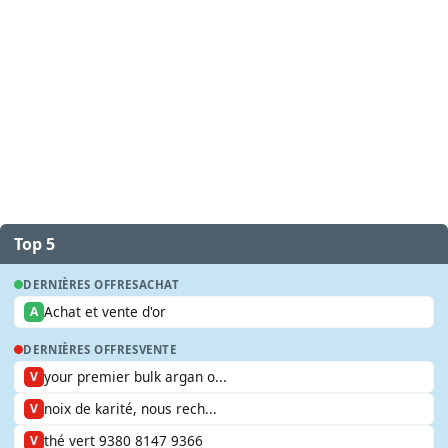
Top 5
DERNIÈRES OFFRES
ACHAT
Achat et vente d'or
A
DERNIÈRES OFFRES
VENTE
your premier bulk argan o...
V
noix de karité, nous rech...
V
thé vert 9380 8147 9366
V