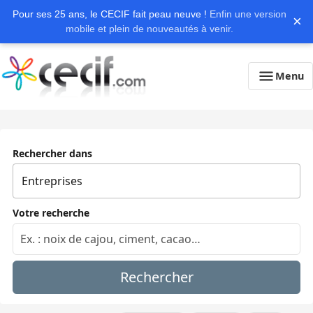
Pour ses 25 ans, le CECIF fait peau neuve !
Enfin une version
×
mobile et plein de nouveautés à venir.
Menu
Rechercher dans
Votre recherche
Rechercher