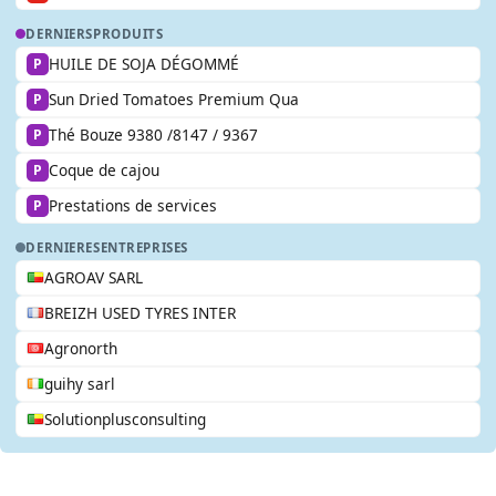
DERNIERS
PRODUITS
HUILE DE SOJA DÉGOMMÉ
P
Sun Dried Tomatoes Premium Qua
P
Thé Bouze 9380 /8147 / 9367
P
Coque de cajou
P
Prestations de services
P
DERNIERES
ENTREPRISES
AGROAV SARL
BREIZH USED TYRES INTER
Agronorth
guihy sarl
Solutionplusconsulting